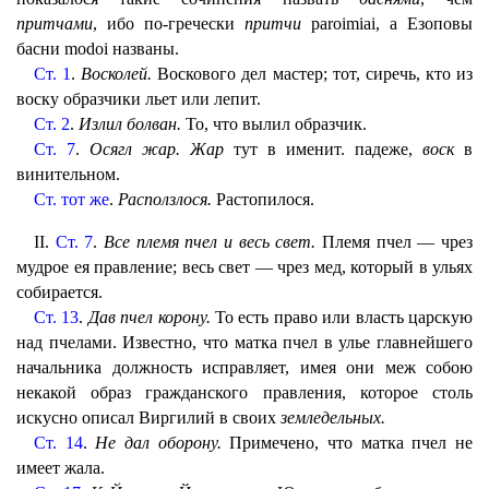
притчами
, ибо по-гречески
притчи
paroimiai, а Езоповы
басни modoi названы.
Ст. 1
.
Восколей.
Воскового дел мастер; тот, сиречь, кто из
воску образчики льет или лепит.
Ст. 2
.
Излил болван.
То, что вылил образчик.
Ст. 7
.
Осягл жар. Жар
тут в именит. падеже,
воск
в
винительном.
Ст. тот же
.
Расползлося.
Растопилося.
II.
Ст. 7
.
Все племя пчел и весь свет.
Племя пчел — чрез
мудрое ея правление; весь свет — чрез мед, который в ульях
собирается.
Ст. 13
.
Дав пчел корону.
То есть право или власть царскую
над пчелами. Известно, что матка пчел в улье главнейшего
начальника должность исправляет, имея они меж собою
некакой образ гражданского правления, которое столь
искусно описал Виргилий в своих
земледельных.
Ст. 14
.
Не дал оборону.
Примечено, что матка пчел не
имеет жала.