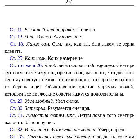
231
Ст. 11
.
Быстрый лет направил.
Полетел.
Ст. 13
.
Что.
Вместо
для того что
.
Ст. 18
.
Лаком сам.
Сам, так, как ты, быв лаком те зерна
клевать.
Ст. 25
.
Коих цель.
Коих намерение.
Ст. тот же и 26
.
Чтоб тебе остался одному корм.
Снегирь
тут изъясняет чижу подозрение свое, дая знать, что для того
сей ему советует не клевать те конопли, что про себя одного
их беречь ищет. Обыкновенно мнение упрямых людей,
которым все дружеские советы кажутся подозрительны.
Ст. 29
.
Узел злобный.
Узел силка.
Ст. 30
.
Затворил.
Разумеется снегиря.
Ст. 31
.
Жалостна детям игра.
Детям ловца того снегирь
жалостна быв игрушка.
Ст. 32
.
Испустил с духом глас последний.
Умер, сиречь.
Ст. 33
.
Следовать искусных совету.
Следовать советам