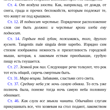
Ст. 4
.
От воздуха злости.
Как, наприклад, от дождя, от
снега, града и прочих беспокойств, которым подлежат те,
что живут не под крышкою.
Ст. 12
.
И подносит черствые.
Порядочное расположение
слов сие быть должно:
и черствые крохи хлеба ему
подносит.
Ст. 14
.
Гордым той зубом, пожимаясь, того, другого
куснет.
Tangentis male singula dente superbo. Изрядно сим
стихом изображена нежность и прихотливость городской
мыши, которая, к лакомым ествам приобыкши, грубую
пищу есть гнушается.
Ст. 27
.
Земной рок пал.
Следующие речи толкуют, что рок
тот есть общий, сиречь смертным быть.
Ст. 31
.
Мира вещми.
Забавами, сластьми сего света.
Ст. 37
.
Средину неба уж ночь самую обняла.
То есть уже
полночь была, понеже тогда ночь самую неба половину
обнимает.
Ст. 46
.
Как слуги все звыкли чинити.
Обычайно слугам
прикушивать все, что хозяевам на стол подают, лакомством