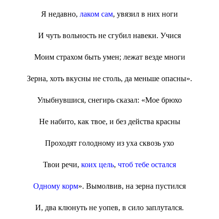
Я недавно,
лаком сам
, увязил в них ноги
И чуть вольность не сгубил навеки. Учися
Моим страхом быть умен; лежат везде многи
Зерна, хоть вкусны не столь, да меньше опасны».
Улыбнувшися, снегирь сказал: «Мое брюхо
Не набито, как твое, и без действа красны
Проходят голодному из уха сквозь ухо
Твои речи,
коих цель
,
чтоб тебе остался
Одному корм
». Вымолвив, на зерна пустился
И, два клюнуть не уопев, в сило заплутался.