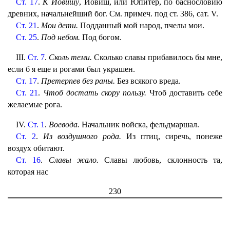
Ст. 17
.
К Йовишу
, Йовиш, или Юпитер, по баснословию
древних, начальнейший бог. См. примеч. под ст. 386, сат. V.
Ст. 21
.
Мои дети.
Подданный мой народ, пчелы мои.
Ст. 25
.
Под небом.
Под богом.
III.
Ст. 7
.
Сколь теми.
Сколько славы прибавилось бы мне,
если б я еще и рогами был украшен.
Ст. 17
.
Претерпев без раны.
Без всякого вреда.
Ст. 21
.
Чтоб достать скору пользу.
Чтоб доставить себе
желаемые рога.
IV.
Ст. 1
.
Воевода.
Начальник войска, фельдмаршал.
Ст. 2
.
Из воздушного рода.
Из птиц, сиречь, понеже
воздух обитают.
Ст. 16
.
Славы жало.
Славы любовь, склонность та,
которая нас
230