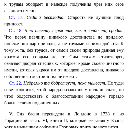
к трудам ободряет в надежде получения чрез них себе
славного имени.
Ст. 17
.
Седина бесплодна.
Старость не лучший плод
принесет.
Ст. 18
.
Что павлину перья так, как и гордость, сродна.
Что перья павлину никакого достоинства не придают,
понеже они дар природы, а не трудами своими добыты. К
тому ж та, без трудов, от самой своей природы данная ему
красота его гордым делает. Сим стихом стихотворец
означает дворян спесивых, которые, кроме своего знатного
имени, которая украса им от предков доставлена, никакого
собственного достоинства не имеют.
Ст. 22
.
Недремно та бодрствует, пока унывает.
Не туды
совет клонится, чтоб народа начальникам ночь не спать, но
чтоб бодрствовать о благосостоянии народном гораздо
больше своих подчиненных.
V. Сия басня переведена в Лондоне в 1738 г. из
Горациевой в сат. VI, книги II, который ее занял у Езопа,
хотя в нынешнем собрании Езоповых притч не находится.