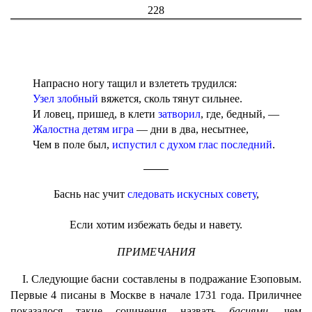
228
Напрасно ногу тащил и взлететь трудился:
Узел злобный
вяжется, сколь тянут сильнее.
И ловец, пришед, в клети
затворил
, где, бедный, —
Жалостна детям игра
— дни в два, несытнее,
Чем в поле был,
испустил с духом глас последний
.
Баснь нас учит
следовать искусных совету
,
Если хотим избежать беды и навету.
ПРИМЕЧАНИЯ
I. Следующие басни составлены в подражание Езоповым.
Первые 4 писаны в Москве в начале 1731 года. Приличнее
показалося такие сочинения назвать
баснями
, чем