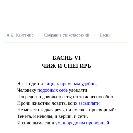
А.Д. Кантемир
Собрание стихотворений
Басни
БАСНЬ VI
ЧИЖ И СНЕГИРЬ
Язык один и
лицо, к пременам удобно
,
Человеку
подобных себе
уловляти
Посредство довольно есть; но то ж неспособно
Прочи животны ловить, коих
засыпляти
Не может сладкая речь, ни смешок притворный:
Тенета, и неводы, и верши, и сети,
И сило вымыслил
ум, к вреду им проворный
.