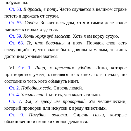
побуждены.
Ст. 53
.
В дрожи, в поту.
Часто случается в великом страхе
потеть и дрожать от стужи.
Ст. 55
.
Своды.
Значит весь дом, хотя в самом деле голос
наипаче в сводах отдается.
Ст. 59
.
Хоть корку зуб гложет.
Хоть я ем корку сухую.
Ст. 63
.
Те, что довольны
и проч. Порядок слов есть
следующий: те, что знают быть довольны малым, те лишь
достойны умными зваться.
VI.
Ст. 1
.
Лицо, к пременам удобно.
Лицо, которое
притворяться умеет, отменяяся то в смех, то в печаль, по
состоянию того, кого обмануть ищет.
Ст. 2
.
Подобных себе.
Сиречь людей.
Ст. 4
.
Засыпляти.
Льстить, услаждать сильно.
Ст. 7
.
Ум, к вреду им проворный.
Ум человеческий,
который проворен или искусен к вреду животных.
Ст. 9
.
Пагубны волоски.
Сиречь
силки
, которые
обыкновенно из конских волос делаются.