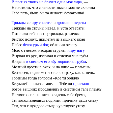
В песнях твоих не брячит одна моя лира
, —
Не возмни, что с лености мысль моя не склонна
Тебе петь, была бы та леность беззаконна!
Трижды
я
лиру снастил
и
дрожащи персты
Трижды на струны навел, и уста отверзты
Готовили тебе песнь; трижды, разделяя
Быстро воздух, прилетел из вышнего края
Небес
белокурый бог
, обличил отвагу
Мою с гневом; изодрав струны,
лиру нагу
Вырвал из рук, изломал и стиснул мне губы.
Видел я
в светлом его лбу морщины грубы
,
Молний ярости в очах, и на лице — пламень;
Безгласен, недвижен я стал с страху, как камень.
Грозным тогда голосом «Кое тя обняло
Безумие? — сказал мне. — Тебе ли
пристало
Богов вышних прославлять в смертном теле племя?
Не твоих сил на плеча кладешь себе бремя,
Ты поскользнешься под ним, причину дашь смеху
Тем, что с чуждого стыда чувствуют утеху.