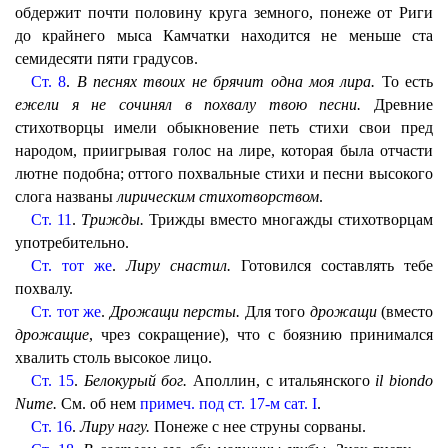
обдержит почти половину круга земного, понеже от Риги
до крайнего мыса Камчатки находится не меньше ста
семидесяти пяти градусов.
Ст. 8
.
В песнях твоих не брячит одна моя лира.
То есть
ежели я не сочинял в похвалу твою песни.
Древние
стихотворцы имели обыкновение петь стихи свои пред
народом, приигрывая голос на лире, которая была отчасти
лютне подобна; оттого похвальные стихи и песни высокого
слога названы
лирическим стихотворством
.
Ст. 11
.
Трижды.
Трижды вместо многажды стихотворцам
употребительно.
Ст. тот же
.
Лиру снастил.
Готовился составлять тебе
похвалу.
Ст. тот же
.
Дрожащи персты.
Для того
дрожащи
(вместо
дрожащие
, чрез сокращение), что с боязнию принимался
хвалить столь высокое лицо.
Ст. 15
.
Белокурый бог.
Аполлин, с итальянского
il biondo
Nume.
См. об нем
примеч. под ст. 17-м сат. I
.
Ст. 16
.
Лиру нагу.
Понеже с нее струны сорваны.