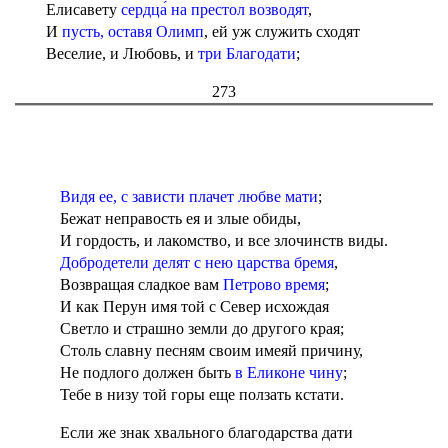
Елисавету
сердца́ на престол возводят
,
И
пусть, оставя Олимп
, ей уж служить сходят
Веселие, и Любовь, и
три Благодати
;
273
Видя ее, с зависти плачет любве мати
;
Бежат неправость ея и злые обиды,
И гордость, и лакомство, и все злочинств виды.
Добродетели делят с нею царства бремя
,
Возвращая сладкое вам
Петрово время
;
И как Перун имя той с Север исхождая
Светло и страшно земли до другого края;
Столь славну песням своим имеяй причину,
Не подлого должен быть
в Еликоне чину
;
Тебе в низу той горы еще ползать кстати.
Если же знак хвального благодарства дати