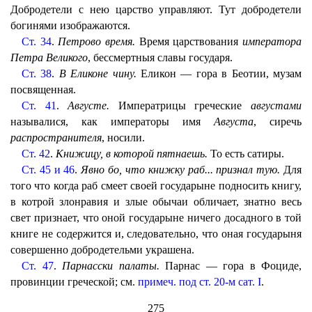
Добродетели с нею царство управляют. Тут добродетели
богинями изображаются.
Ст. 34
.
Петрово время.
Время царствования
императора
Петра Великого
, бессмертныя славы государя.
Ст. 38
.
В Еликоне чину.
Еликон — гора в Беотии, музам
посвященная.
Ст. 41
.
Августе.
Императрицы греческие
августами
называлися, как императоры имя
Августа
, сиречь
распространителя
, носили.
Ст. 42
.
Книжицу, в которой пятнаешь.
То есть сатиры.
Ст. 45 и 46
.
Явно бо, что книжку раб... признал тую.
Для
того что когда раб смеет своей государыне подносить книгу,
в котрой злонравия и злые обычаи обличает, знатно весь
свет признает, что оной государыне ничего досадного в той
книге не содержится и, следовательно, что оная государыня
совершенно добродетельми украшена.
Ст. 47
.
Парнасски палаты.
Парнас — гора в Фоциде,
провинции греческой; см.
примеч. под ст. 20-м сат. I
.
275