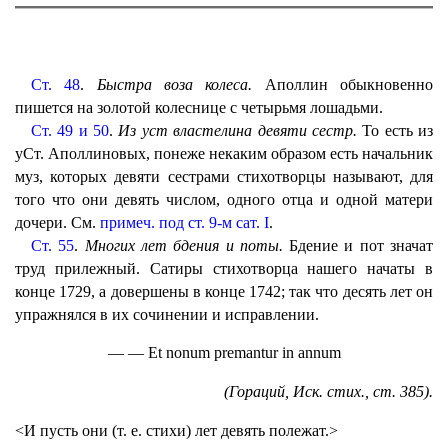
Ст. 48
.
Быстра воза колеса.
Аполлин обыкновенно
пишется на золотой колеснице с четырьмя лошадьми.
Ст. 49 и 50
.
Из уст властелина девяти сестр.
То есть из
уСт. Аполлиновых, понеже некаким образом есть начальник
муз, которых девяти сестрами стихотворцы называют, для
того что они девять числом, одного отца и одной матери
дочери. См.
примеч. под ст. 9-м сат. I
.
Ст. 55
.
Многих лет бдения и поты.
Бдение и пот значат
труд прилежный. Сатиры стихотворца нашего начаты в
конце 1729, а довершены в конце 1742; так что десять лет он
упражнялся в их сочинении и исправлении.
— — Et nonum premantur in annum
(Гораций, Иск. стих., ст. 385).
<И пусть они (т. е. стихи) лет девять полежат.>