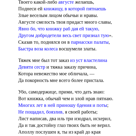
Твоего какой-либо
августе
желаешь,
Поднеси ей
книжицу, в которой пятнаешь
Злые веселым лицом обычьи и нравы.
Августе смелость твоя придаст много славы,
Явно бо, что книжку раб дая ей такую,
Другом добродетели весь свет признал тую
».
Сказав то, поднялся он в
парнасски палаты
,
Быстра воза колеса
восшумели златы.
Тяжек мне был тот заказ
из уст властелина
Девяти сестр
и тяжка заказу причина,
Котора невежество мое обличала, —
Да покорность мне всего более пристала.
Убо, самодержице, прими, что дать знаю:
Вот книжка, обычай чем и злой нрав пятнаю.
Многих лет в ней приношу бдения и поты
;
Не пощадил, боязлив,
я своей работы;
Лист написав, два иль три изодрал, исхерил,
Да и так достойну глаз твоих быть не верил.
Аполлу послушен я, ты из край до края