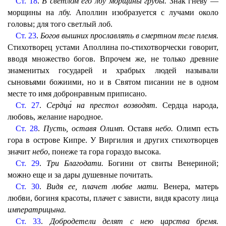
Ст. 18
.
В светлом его лбу морщины грубы.
Знак гневу —
морщины на лбу. Аполлин изобразуется с лучами около
головы; для того светлый лоб.
Ст. 23
.
Богов вышних прославлять в смертном теле племя.
Стихотворец устами Аполлина по-стихотворчески говорит,
вводя множество богов. Впрочем же, не только древние
знаменитых государей и храбрых людей называли
сыновьями божиими, но и в Святом писании не в одном
месте то имя добронравным приписано.
Ст. 27
.
Сердца́ на престол возводят.
Сердца народа,
любовь, желание народное.
Ст. 28
.
Пусть, оставя Олимп.
Оставя
небо.
Олимп есть
гора в острове Кипре. У Виргилия и других стихотворцев
значит
небо
, понеже та гора гораздо высока.
Ст. 29
.
Три Благодати.
Богини от свиты Венериной;
можно еще и за дары душевные почитать.
Ст. 30
.
Видя ее, плачет любве мати.
Венера, матерь
любви, богиня красоты, плачет с зависти, видя красоту лица
императрицына.
Ст. 33
.
Добродетели делят с нею царства бремя.