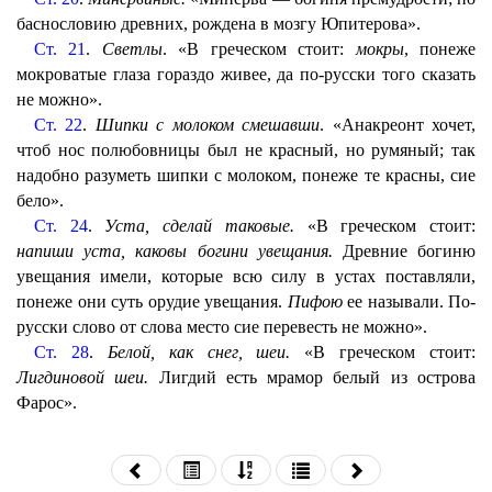
баснословию древних, рождена в мозгу Юпитерова».
Ст. 21
.
Светлы
. «В греческом стоит:
мокры
, понеже
мокроватые глаза гораздо живее, да по-русски того сказать
не можно».
Ст. 22
.
Шипки с молоком смешавши
. «Анакреонт хочет,
чтоб нос полюбовницы был не красный, но румяный; так
надобно разуметь шипки с молоком, понеже те красны, сие
бело».
Ст. 24
.
Уста, сделай таковые.
«В греческом стоит:
напиши уста, каковы богини увещания.
Древние богиню
увещания имели, которые всю силу в устах поставляли,
понеже они суть орудие увещания.
Пифою
ее называли. По-
русски слово от слова место сие перевесть не можно».
Ст. 28
.
Белой, как снег, шеи.
«В греческом стоит:
Лигдиновой шеи.
Лигдий есть мрамор белый из острова
Фарос».