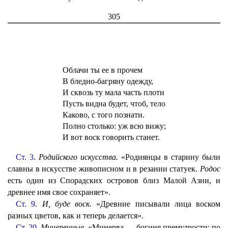
305
Облачи ты ее в прочем
В бледно-багряну одежду,
И сквозь ту мала часть плоти
Пусть видна будет, чтоб, тело
Каково, с того познати.
Полно столько: уж всю вижу;
И вот воск говорить станет.
Ст. 3
.
Родийского искусства.
«Родиянцы в старину были
славны в искусстве живописном и в резании статуек.
Родос
есть один из Спорадских островов близ Малой Азии, и
древнее имя свое сохраняет».
Ст. 9
.
И, буде воск.
«Древние писывали лица воском
разных цветов, как и теперь делается».
Ст. 20
.
Минервиные.
«Минерва — богиня премудрости; по