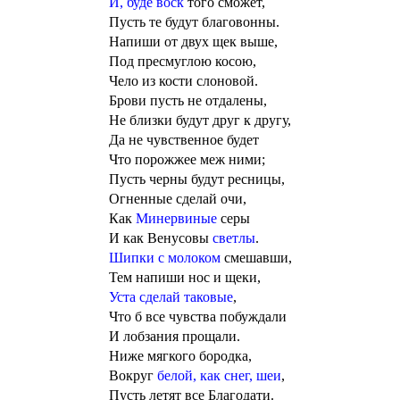
И, буде воск
того сможет,
Пусть те будут благовонны.
Напиши от двух щек выше,
Под пресмуглою косою,
Чело из кости слоновой.
Брови пусть не отдалены,
Не близки будут друг к другу,
Да не чувственное будет
Что порожжее меж ними;
Пусть черны будут ресницы,
Огненные сделай очи,
Как
Минервиные
серы
И как Венусовы
светлы
.
Шипки с молоком
смешавши,
Тем напиши нос и щеки,
Уста сделай таковые
,
Что б все чувства побуждали
И лобзания прощали.
Ниже мягкого бородка,
Вокруг
белой, как снег, шеи
,
Пусть летят все Благодати.