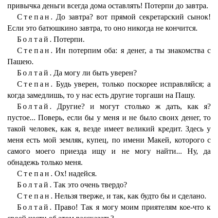
привычка деньги всегда дома оставлять! Потерпи до завтра.
Степан.
До завтра? вот прямой секретарский сынок!
Если это батюшкино завтра, то оно никогда не кончится.
Болтай.
Потерпи.
Степан.
Ин потерпим оба: я денег, а ты знакомства с
Пашею.
Болтай.
Да могу ли быть уверен?
Степан.
Будь уверен, только поскорее исправляйся; а
когда замедлишь, то у нас есть другие торгаши на Пашу.
Болтай.
Другие? и могут столько ж дать, как я?
пустое... Поверь, если бы у меня и не было своих денег, то
такой человек, как я, везде имеет великий кредит. Здесь у
меня есть мой земляк, купец, по имени Макей, которого с
самого моего приезда ищу и не могу найти... Ну, да
обнадежь только меня.
Степан.
Ох! надейся.
Болтай.
Так это очень твердо?
Степан.
Нельзя тверже, и так, как будто бы и сделано.
Болтай.
Право! Так я могу моим приятелям кое-что к