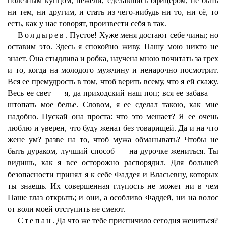
полезным купцом, нежели, сделавшись офицером, не быть
ни тем, ни другим, и стать из чего-нибудь ни то, ни сё, то
есть, как у нас говорят, произвести себя в так.
Волдырев.
Пустое! Хуже меня достают себе чины; но
оставим это. Здесь я спокойно живу. Пашу мою никто не
знает. Она стыдлива и робка, научена мною почитать за грех
и то, когда на молодого мужчину и ненарочно посмотрит.
Вся ее премудрость в том, чтоб верить всему, что я ей скажу.
Весь ее свет — я, да приходский наш поп; вся ее забава —
штопать мое белье. Словом, я ее сделал такою, как мне
надобно. Пускай она проста: что это мешает? Я ее очень
люблю и уверен, что буду женат без товарищей. Да и на что
жене ум? разве на то, чтоб мужа обманывать? Чтобы не
быть дураком, лучший способ — на дурочке жениться. Ты
видишь, как я все осторожно распорядил. Для большей
безопасности принял я к себе Фаддея и Власьевну, которых
ты знаешь. Их совершенная глупость не может ни в чем
Паше глаз открыть; и они, а особливо Фаддей, ни на волос
от воли моей отступить не смеют.
Степан.
Да что же тебе приспичило сегодня жениться?