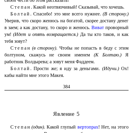
своей чести об этом рассказать?
Степан.
Какой неотвязчивый! Сказывай, что хочешь.
Болтай.
Спасибо! это мне всего нужнее.
(В сторону.)
Уверив, что скоро женюсь на богатой, скорее достану денег
в заем; а как достану, то скоро и женюсь.
Виват
проворный
ум!
(Идет и опять возвращается.)
Да ты кто таков, и как
тебя зовут?
Степан
(в сторону)
. Чтобы не попасть в беду с этим
болтуном, скажусь не своим именем
(К Болтаю.)
Я
работник Волдырева; а зовут меня Фаддеем.
Болтай.
Прости же; я иду за деньгами.
(Идучи.)
Ох!
кабы найти мне этого Макея.
384
Явление 5
Степан
(один)
. Какой глупый
вертопрах
! Нет, на этого