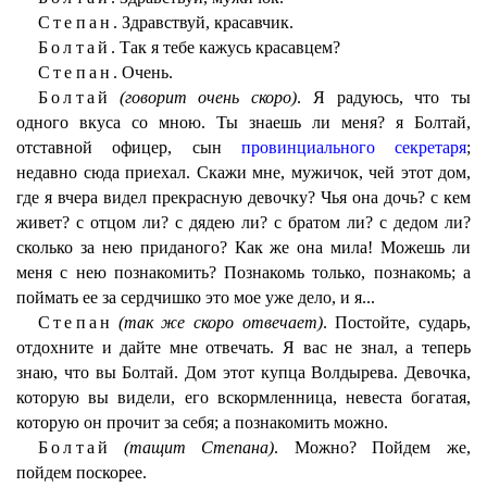
Степан.
Здравствуй, красавчик.
Болтай.
Так я тебе кажусь красавцем?
Степан.
Очень.
Болтай
(говорит очень скоро)
. Я радуюсь, что ты
одного вкуса со мною. Ты знаешь ли меня? я Болтай,
отставной офицер, сын
провинциального секретаря
;
недавно сюда приехал. Скажи мне, мужичок, чей этот дом,
где я вчера видел прекрасную девочку? Чья она дочь? с кем
живет? с отцом ли? с дядею ли? с братом ли? с дедом ли?
сколько за нею приданого? Как же она мила! Можешь ли
меня с нею познакомить? Познакомь только, познакомь; а
поймать ее за сердчишко это мое уже дело, и я...
Степан
(так же скоро отвечает)
. Постойте, сударь,
отдохните и дайте мне отвечать. Я вас не знал, а теперь
знаю, что вы Болтай. Дом этот купца Волдырева. Девочка,
которую вы видели, его вскормленница, невеста богатая,
которую он прочит за себя; а познакомить можно.
Болтай
(тащит Степана)
. Можно? Пойдем же,
пойдем поскорее.