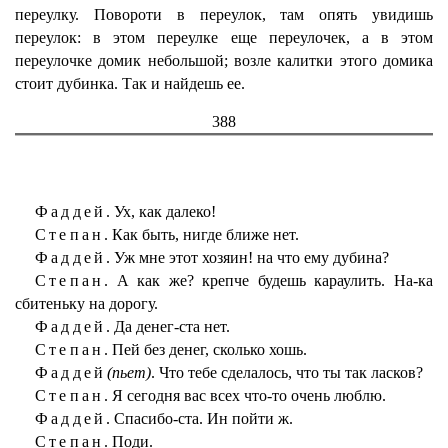
переулку. Повороти в переулок, там опять увидишь
переулок: в этом переулке еще переулочек, а в этом
переулочке домик небольшой; возле калитки этого домика
стоит дубинка. Так и найдешь ее.
388
Фаддей.
Ух, как далеко!
Степан.
Как быть, нигде ближе нет.
Фаддей.
Уж мне этот хозяин! на что ему дубина?
Степан.
А как же? крепче будешь караулить. На-ка
сбитеньку на дорогу.
Фаддей.
Да денег-ста нет.
Степан.
Пей без денег, сколько хошь.
Фаддей
(пьет)
. Что тебе сделалось, что ты так ласков?
Степан.
Я сегодня вас всех что-то очень люблю.
Фаддей.
Спасибо-ста. Ин пойти ж.
Степан.
Поди.