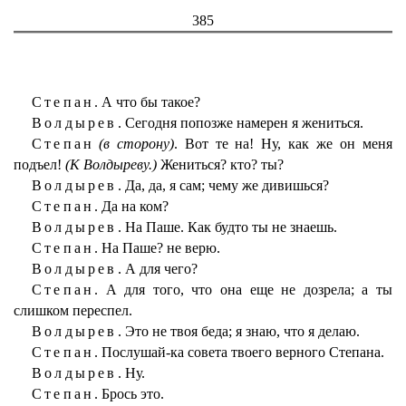
385
Степан.
А что бы такое?
Волдырев.
Сегодня попозже намерен я жениться.
Степан
(в сторону)
. Вот те на! Ну, как же он меня
подъел!
(К Волдыреву.)
Жениться? кто? ты?
Волдырев.
Да, да, я сам; чему же дивишься?
Степан.
Да на ком?
Волдырев.
На Паше. Как будто ты не знаешь.
Степан.
На Паше? не верю.
Волдырев.
А для чего?
Степан.
А для того, что она еще не дозрела; а ты
слишком переспел.
Волдырев.
Это не твоя беда; я знаю, что я делаю.
Степан.
Послушай-ка совета твоего верного Степана.
Волдырев.
Ну.
Степан.
Брось это.