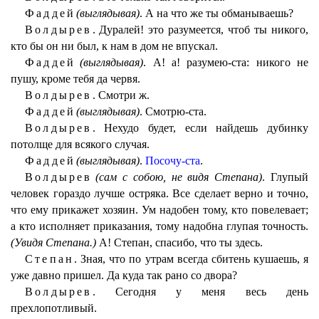
Фаддей
(выглядывая)
. А на что же ты обманываешь?
Волдырев.
Дуралей! это разумеется, чтоб ты никого,
кто бы он ни был, к нам в дом не впускал.
Фаддей
(выглядывая)
. А! а! разумею-ста: никого не
пушу, кроме тебя да червя.
Волдырев.
Смотри ж.
Фаддей
(выглядывая)
. Смотрю-ста.
Волдырев.
Нехудо будет, если найдешь дубинку
потолще для всякого случая.
Фаддей
(выглядывая)
.
Посочу-ста
.
Волдырев
(сам с собою, не видя Степана)
. Глупый
человек гораздо лучше остряка. Все сделает верно и точно,
что ему прикажет хозяин. Ум надобен тому, кто повелевает;
а кто исполняет приказания, тому надобна глупая точность.
(Увидя Степана.)
А! Степан, спасибо, что ты здесь.
Степан.
Зная, что по утрам всегда сбитень кушаешь, я
уже давно пришел. Да куда так рано со двора?
Волдырев.
Сегодня у меня весь день
прехлопотливый.