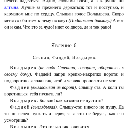
нечего надеяться. Видно, словами богат, а в кармане ни
алтына
. Лучше за прежнего держаться; тот и поступью, и
карманом мне по сердцу. Слышан голос Волдырева. Скоро
меня со сбитнем к нему позовут
(Поднимает баклагу.)
А вот
он и сам. Что это за чудо! идет со двора, да и так рано!
Явление 6
Степан
,
Фаддей
,
Волдырев
.
Волдырев
(не видя Степана, говорит, оборотясь к
своему дому)
. Фаддей! запри крепко-накрепко ворота; и
подворотню заложи так, чтоб и червяк проползти не мог.
Фаддей
(выглядывая из ворот)
. Слышу-ста. А коли ты
воротишься, тебя пускать ли?
Волдырев.
Болван! как хозяина не пустить?
Фаддей
(выглядывая)
. Слышу-ста; никого не пущу. Да
ты не велел пускать и червя; я за это не берусь, как его
усмотришь?
Волдырев.
Это только так говорится.