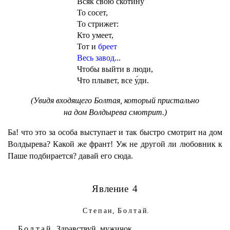
Всяк свою скотину
То сосет,
То стрижет:
Кто умеет,
Тот и
бреет
Весь завод
...
Чтобы выйти в люди,
Что плывет, все у́ди.
(Увидя входящего Болтая, который пристально
на дом Волдырева смотрит.)
Ба! что это за особа выступает и так быстро смотрит на дом
Волдырева? Какой же франт! Уж не другой ли любовник к
Паше подбирается? давай его сюда.
Явление 4
Степан
,
Болтай
.
Болтай.
Здравствуй, мужичок.