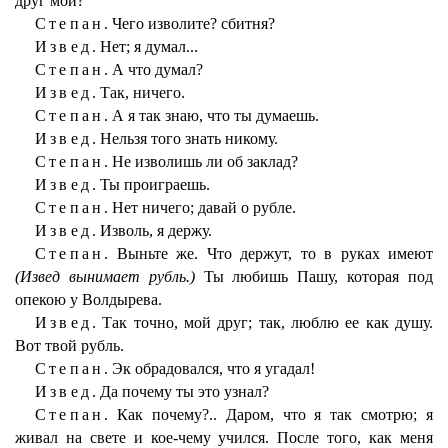
друг мой?
Степан.
Чего изволите? сбитня?
Извед.
Нет; я думал...
Степан.
А что думал?
Извед.
Так, ничего.
Степан.
А я так знаю, что ты думаешь.
Извед.
Нельзя того знать никому.
Степан.
Не изволишь ли об заклад?
Извед.
Ты проиграешь.
Степан.
Нет ничего; давай о рубле.
Извед.
Изволь, я держу.
Степан.
Выньте же. Что держут, то в руках имеют
(Извед вынимает рубль.)
Ты любишь Пашу, которая под
опекою у Волдырева.
Извед.
Так точно, мой друг; так, люблю ее как душу.
Вот твой рубль.
Степан.
Эк обрадовался, что я угадал!
Извед.
Да почему ты это узнал?
Степан.
Как почему?.. Даром, что я так смотрю; я
живал на свете и кое-чему учился. После того, как меня