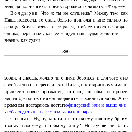
знал; да полно, я взял предосторожность назваться Фаддеем.
Волдырев.
Что ж ты не слушаешь? Между тем, как
Паша подросла, то стала больно пригожа и мне сильно по
сердцу. Хотя я всячески старался, чтоб ее никто не видал,
однако, черт знает, как ее увидел наш судья холостой. Ты
знаешь, как судьи
386
зорки, и знаешь, можно ли с ними бороться; и для того я из
своей отчизны переселился в Питер, и к старинному имени
приклеил новое прозвание, которое, по обычаю прочей
нашей братьи охотников дворяниться, кончится на ов. А со
временем постараюсь достать
офицерский или и выше чин,
чтобы ходить в шпаге с темляком и в шарфе
.
Степан.
Ну, ну, кстати ли это твоему толстому брюху,
твоему плоскому, широкому лицу? Не лучше ли быть