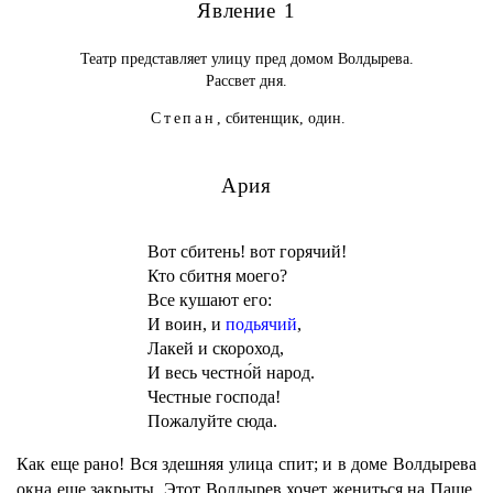
Явление 1
Театр представляет улицу пред домом Волдырева.
Рассвет дня.
Степан,
сбитенщик, один.
Ария
Вот сбитень! вот горячий!
Кто сбитня моего?
Все кушают его:
И воин, и
подьячий
,
Лакей и скороход,
И весь честно́й народ.
Честные господа!
Пожалуйте сюда.
Как еще рано! Вся здешняя улица спит; и в доме Волдырева
окна еще закрыты. Этот Волдырев хочет жениться на Паше,