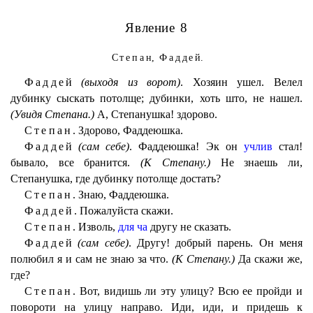
Явление 8
Степан
,
Фаддей
.
Фаддей
(выходя из ворот)
. Хозяин ушел. Велел
дубинку сыскать потолще; дубинки, хоть што, не нашел.
(Увидя Степана.)
А, Степанушка! здорово.
Степан.
Здорово, Фаддеюшка.
Фаддей
(сам себе)
. Фаддеюшка! Эк он
учлив
стал!
бывало, все бранится.
(К Степану.)
Не знаешь ли,
Степанушка, где дубинку потолще достать?
Степан.
Знаю, Фаддеюшка.
Фаддей.
Пожалуйста скажи.
Степан.
Изволь,
для ча
другу не сказать.
Фаддей
(сам себе)
. Другу! добрый парень. Он меня
полюбил я и сам не знаю за что.
(К Степану.)
Да скажи же,
где?
Степан.
Вот, видишь ли эту улицу? Всю ее пройди и
повороти на улицу направо. Иди, иди, и придешь к