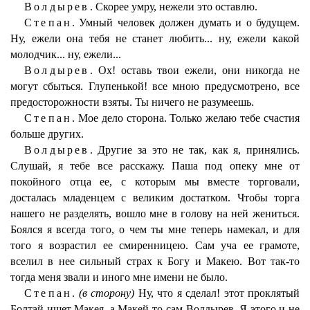
Волдырев.
Скорее умру, нежели это оставлю.
Степан.
Умный человек должен думать и о будущем.
Ну, ежели она тебя не станет любить... ну, ежели какой
молодчик... ну, ежели...
Волдырев.
Ох! оставь твои ежели, они никогда не
могут сбыться. Глупенькой! все мною предусмотрено, все
предосторожности взяты. Ты ничего не разумеешь.
Степан.
Мое дело сторона. Только желаю тебе счастия
больше других.
Волдырев.
Другие за это не так, как я, принялись.
Слушай, я тебе все расскажу. Паша под опеку мне от
покойного отца ее, с которым мы вместе торговали,
досталась младенцем с великим достатком. Чтобы торга
нашего не разделять, вошло мне в голову на ней жениться.
Боялся я всегда того, о чем ты мне теперь намекал, и для
того я возрастил ее смиренницею. Сам уча ее грамоте,
вселил в нее сильный страх к Богу и Макею. Вот так-то
тогда меня звали и иного мне имени не было.
Степан.
(в сторону)
Ну, что я сделал! этот проклятый
Болтай ищет Макея, а Макей-то сам Волдырев. Я этого и не