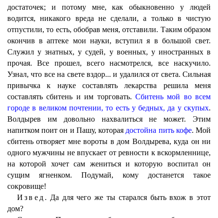
достаточек; и потому мне, как обыкновенно у людей
водится, никакого вреда не сделали, а только в чистую
отпустили, то есть, обобрав меня, отставили. Таким образом
окончив в аптеке мои науки, вступил я в большой свет.
Служил у знатных, у судей, у военных, у иностранных в
прочая. Все прошел, всего насмотрелся, все наскучило.
Узнал, что все на свете вздор... и удалился от света. Сильная
привычка к науке составлять лекарства решила меня
составлять сбитень и им торговать.
Сбитень мой во всем
городе в великом почтении, то есть у бедных, да у скупых
.
Волдырев им довольно нахвалиться не может. Этим
напитком поит он и Пашу, которая
достойна пить кофе
. Мой
сбитень отворяет мне вороты в дом Волдырева, куда он ни
одного мужчины не впускает от ревности к вскормленнице,
на которой хочет сам жениться и которую воспитал он
сущим ягненком. Подумай, кому достанется такое
сокровище!
Извед.
Да для чего же ты старался быть вхож в этот
дом?