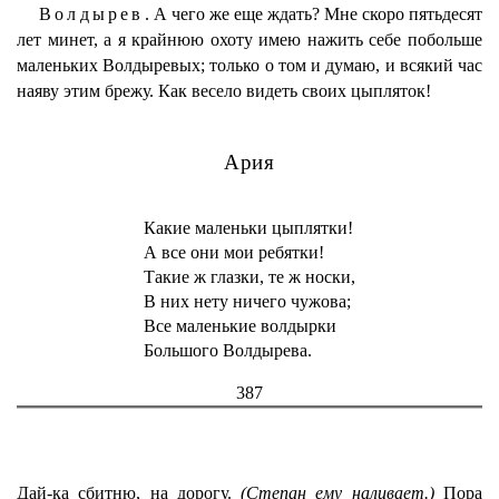
Волдырев.
А чего же еще ждать? Мне скоро пятьдесят
лет минет, а я крайнюю охоту имею нажить себе побольше
маленьких Волдыревых; только о том и думаю, и всякий час
наяву этим брежу. Как весело видеть своих цыпляток!
Ария
Какие маленьки цыплятки!
А все они мои ребятки!
Такие ж глазки, те ж носки,
В них нету ничего чужова;
Все маленькие волдырки
Большого Волдырева.
387
Дай-ка сбитню, на дорогу.
(Степан ему наливает.)
Пора