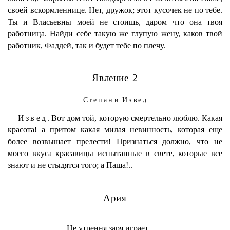
своей вскормленнице. Нет, дружок; этот кусочек не по тебе.
Ты и Власьевны моей не стоишь, даром что она твоя
работница. Найди себе такую же глупую жену, каков твой
работник, Фаддей, так и будет тебе по плечу.
Явление 2
Степан
и
Извед
.
Извед.
Вот дом той, которую смертельно люблю. Какая
красота! а притом какая милая невинность, которая еще
более возвышает прелести! Признаться должно, что не
моего вкуса красавицы испытанные в свете, которые все
знают и не стыдятся того; а Паша!..
Ария
Не утрення заря играет