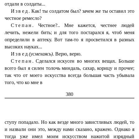
отдали в солдаты...
Извед.
Как! ты солдатом был? зачем же ты оставил это
честное ремесло?
Степан.
Честное?.. Мне кажется, честнее людей
лечить, нежели бить; и для того постарался я, чтоб меня
определили в аптеку. Вот там-то я просветился в разных
высоких науках...
Извед
(усмехаясь)
. Верю, верю.
Степан.
Сделался искусен во многих вещах. Больше
всего был я силен толочь миндаль, сахар, корицу и прочее;
так что от моего искусства всегда большая часть убывала
того, что ко мне в
380
ступу попадало. Но как везде много завистливых людей, то
и назвали они это, между нами сказано, кражею. Однако я
тогда уже имел моим искусством нажитой изрядный