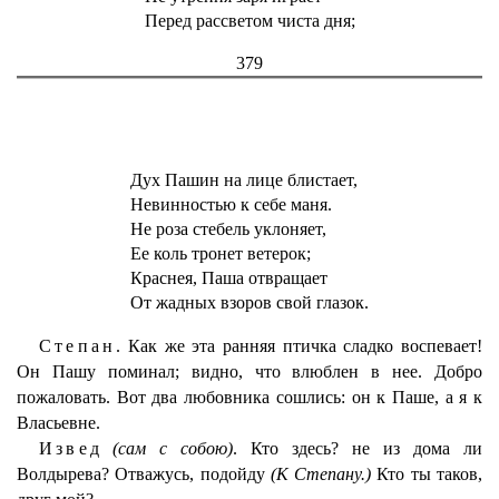
Перед рассветом чиста дня;
379
Дух Пашин на лице блистает,
Невинностью к себе маня.
Не роза стебель уклоняет,
Ее коль тронет ветерок;
Краснея, Паша отвращает
От жадных взоров свой глазок.
Степан.
Как же эта ранняя птичка сладко воспевает!
Он Пашу поминал; видно, что влюблен в нее. Добро
пожаловать. Вот два любовника сошлись: он к Паше, а я к
Власьевне.
Извед
(сам с собою)
. Кто здесь? не из дома ли
Волдырева? Отважусь, подойду
(К Степану.)
Кто ты таков,