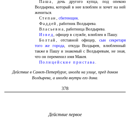
Паша,
дочь другого купца, под опекою
Волдырева, который в нее влюблен и хочет на ней
жениться.
Степан,
сбитенщик
.
Фаддей,
работник Волдырева.
Власьевна,
работница Волдырева.
Извед
,
офицер в службе, влюблен в Пашу.
Болтай,
отставной офицер,
сын секретаря
того же города
, откуда Волдырев, влюбленный
также в Пашу и знакомый с Волдыревым, не зная,
что он переменил имя Макея.
Полицейские пристава
.
Действие в Санкт-Петербурге, иногда на улице, пред домом
Волдырева, а иногда внутри его дома.
378
Действие первое