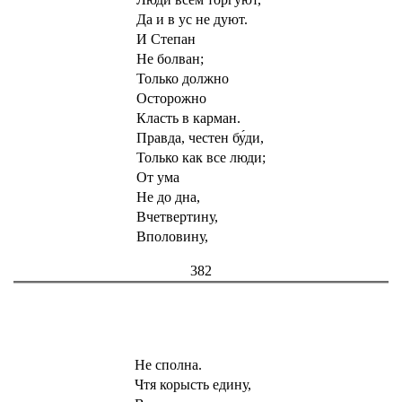
Да и в ус не дуют.
И Степан
Не болван;
Только должно
Осторожно
Класть в карман.
Правда, честен бу́ди,
Только как все люди;
От ума
Не до дна,
Вчетвертину,
Вполовину,
382
Не сполна.
Чтя корысть едину,