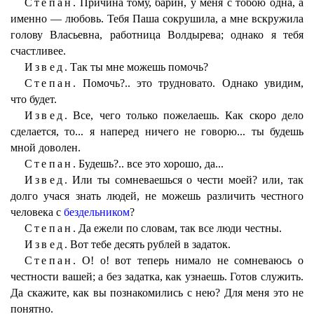
Степан.
Причина тому, барин, у меня с тобою одна, а
именно — любовь. Тебя Паша сокрушила, а мне вскружила
голову Власьевна, работница Волдырева; однако я тебя
счастливее.
Извед.
Так ты мне можешь помочь?
Степан.
Помочь?.. это трудновато. Однако увидим,
что будет.
Извед.
Все, чего только пожелаешь. Как скоро дело
сделается, то... я наперед ничего не говорю... ты будешь
мной доволен.
Степан.
Будешь?.. все это хорошо, да...
Извед.
Или ты сомневаешься о чести моей? или, так
долго учася знать людей, не можешь различить честного
человека с
бездельником
?
Степан.
Да ежели по словам, так все люди честны.
Извед.
Вот тебе десять рублей в задаток.
Степан.
О! о! вот теперь нимало не сомневаюсь о
честности вашей; а без задатка, как узнаешь. Готов служить.
Да скажите, как вы познакомились с нею? Для меня это не
понятно.