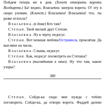
Пойдем теперь же в дом.
(Хочет отворить ворота
Волдырева.)
Ба! видно, Власьевна заперла ворота. О! эту я
скоро уломаю.
(Кличет.)
Власьевна! Власьевна! что, ты
разве оглохла?
Власьевна.
(в доме)
Кто там?
Степан.
Твой милый друг Степан.
Власьевна.
Ну к черту, недосуг.
Степан.
Вот нежная любовь!
Острамила
, проклятая. Да
выгляни на часок.
Власьевна.
Слышь, недосуг.
Степан.
Как, недосуг посмотреть на Степана?
Власьевна
(выглядывая в окно)
. Ну что там, какие
узоры?
389
Степан.
Сойди-ка сюда: мне нужда с тобою
поговорить. Сойди-ка, да отвори ворота. Фаддей далеко