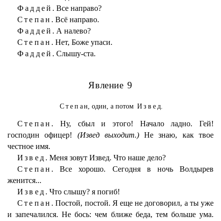
Фаддей.
Все направо?
Степан.
Всё направо.
Фаддей.
А налево?
Степан.
Нет, Боже упаси.
Фаддей.
Слышу-ста.
Явление 9
Степан
, один, а потом
Извед
.
Степан.
Ну, сбыл и этого! Начало ладно. Гей!
господин офицер!
(Извед выходит.)
Не знаю, как твое
честное имя.
Извед.
Меня зовут Извед. Что наше дело?
Степан.
Все хорошо. Сегодня в ночь Волдырев
женится...
Извед.
Что слышу? я погиб!
Степан.
Постой, постой. Я еще не договорил, а ты уже
и запечалился. Не бось: чем ближе беда, тем больше ума.