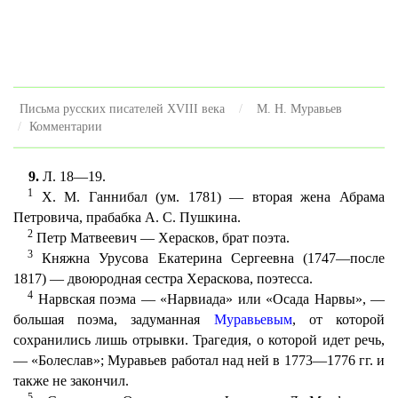
Письма русских писателей XVIII века
М. Н. Муравьев
Комментарии
9.
Л. 18—19.
1
X. M. Ганнибал (ум. 1781) — вторая жена Абрама
Петровича, прабабка А. С. Пушкина.
2
Петр Матвеевич — Херасков, брат поэта.
3
Княжна Урусова Екатерина Сергеевна (1747—после
1817) — двоюродная сестра Хераскова, поэтесса.
4
Нарвская поэма — «Нарвиада» или «Осада Нарвы», —
большая поэма, задуманная
Муравьевым
, от которой
сохранились лишь отрывки. Трагедия, о которой идет речь,
— «Болеслав»; Муравьев работал над ней в 1773—1776 гг. и
также не закончил.
5