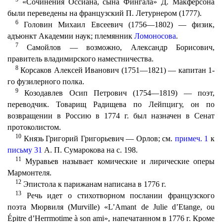
«Сочинения Оссиана, сына Фингала» Д. Макферсона
были переведены на французский П. Летурнером (1777).
6
Головин Михаил Евсеевич (1756—1802) — физик,
адъюнкт Академии наук; племянник
Ломоносова
.
7
Самойлов — возможно, Александр Борисович,
правитель владимирского наместничества.
8
Корсаков Алексей Иванович (1751—1821) — капитан 1-
го фузилерного полка.
9
Козодавлев Осип Петрович (1754—1819) — поэт,
переводчик. Товарищ Радищева по Лейпцигу, он по
возвращении в Россию в 1774 г. был назначен в Сенат
протоколистом.
10
Князь Григорий Григорьевич — Орлов; см.
примеч. 1
к
письму 31
А. П. Сумарокова на с. 198.
11
Муравьев называет комические и лирические оперы
Мармонтеля.
12
Эпистола к парижанам написана в 1776 г.
13
Речь идет о стихотворном послании французского
поэта Мюрвиля (Murville) «L’Amant de Julie d’Etange, ou
Épitre d’Herrmotime à son ami», напечатанном в 1776 г. Кроме