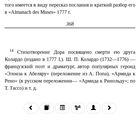
того имеется в виду пересказ послания и краткий разбор его
в «Almanach des Muses» 1777 г.
368
14
Стихотворение Дора посвящено смерти ею друга
Колардо (издано в 1777 I.). Ш. П. Колардо (1732—1776) —
французский поэт и драматург, автор популярных героид
«Элоиза к Абеляру» (переложение из А. Попа), «Армида к
Рено» (в русском переложении— «Армида к Ринольду»; по
Т. Тассо) и т. д.