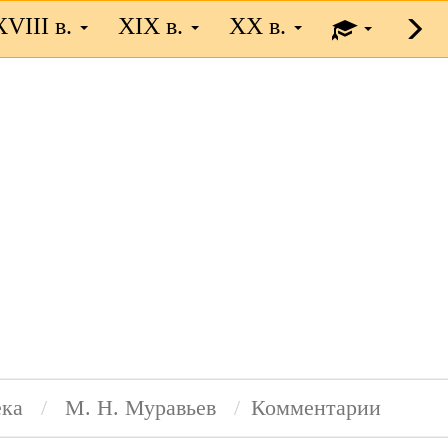
XVIII в.
XIX в.
XX в.
ека
М. Н. Муравьев
Комментарии