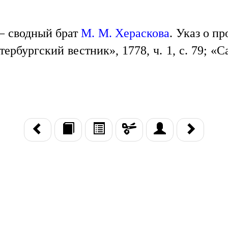
 — сводный брат
M. M. Хераскова
. Указ о п
етербургский вестник», 1778, ч. 1, с. 79; 