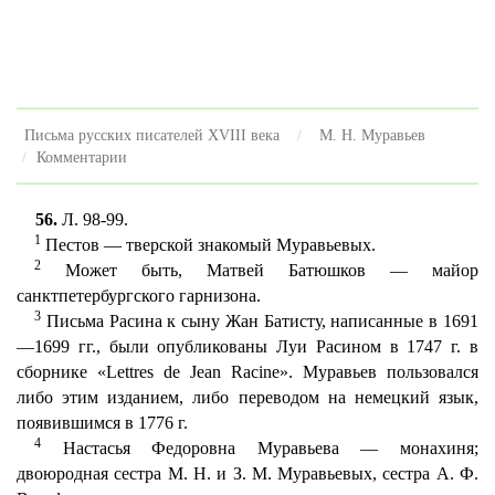
Письма русских писателей XVIII века
М. Н. Муравьев
Комментарии
56.
Л. 98-99.
1
Пестов — тверской знакомый Муравьевых.
2
Может быть, Матвей Батюшков — майор
санктпетербургского гарнизона.
3
Письма Расина к сыну Жан Батисту, написанные в 1691
—1699 гг., были опубликованы Луи Расином в 1747 г. в
сборнике «Lettres de Jean Racine». Муравьев пользовался
либо этим изданием, либо переводом на немецкий язык,
появившимся в 1776 г.
4
Настасья Федоровна Муравьева — монахиня;
двоюродная сестра M. H. и З. М. Муравьевых, сестра А. Ф.