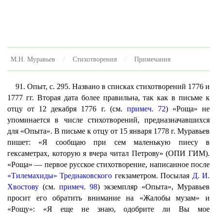
М.Н. Муравьев
Стихотворения
Примечания
91. Опыт, с. 295. Названо в списках стихотворений 1776 и
1777 гг. Вторая дата более правильна, так как в письме к
отцу от 12 декабря 1776 г. (см.
примеч. 72
) «Роща» не
упоминается в числе стихотворений, предназначавшихся
для «Опыта». В письме к отцу от 15 января 1778 г. Муравьев
пишет: «Я сообщаю при сем маленькую пиесу в
гексаметрах, которую я вчера читал Петрову» (ОПИ ГИМ).
«Роща» — первое русское стихотворение, написанное после
«Тилемахиды»
Тредиаковского
гекзаметром. Посылая
Д. И.
Хвостову
(см.
примеч. 98
) экземпляр «Опыта», Муравьев
просит его обратить внимание на «Жалобы музам» и
«Рощу»: «Я еще не знаю, одобрите ли Вы мое