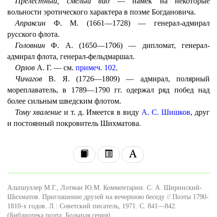
Прелестный, смелый вид
— намек на некоторые
вольности эротического характера в поэме Богдановича.
Апраксин
Ф. М. (1661—1728) — генерал-адмирал
русского флота.
Головнин
Ф. А. (1650—1706) — дипломат, генерал-
адмирал флота, генерал-фельдмаршал.
Орлов
А. Г. — см.
примеч. 102
.
Чичагов
В. Я. (1726—1809) — адмирал, полярный
мореплаватель, в 1789—1790 гг. одержал ряд побед над
более сильным шведским флотом.
Тому хваление
и т. д. Имеется в виду
А. С. Шишков
, друг
и постоянный покровитель Шихматова.
Альтшуллер М.Г., Лотман Ю.М. Комментарии: С. А. Ширинский-
Шихматов. Приглашение друзей на вечернюю беседу // Поэты 1790-
1810-х годов. Л.: Советский писатель, 1971. С. 841—842.
(Библиотека поэта; Большая серия).