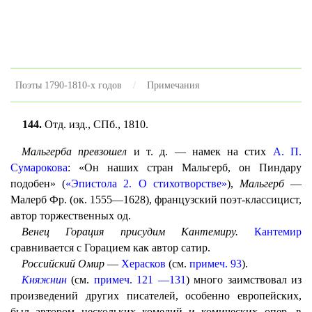
Поэты 1790-1810-х годов
Примечания
144.
Отд. изд., СПб., 1810.
Мальгерба превзошел
и т. д. — намек на стих
А. П.
Сумарокова
: «Он наших стран Мальгерб, он Пиндару
подобен» (
«Эпистола 2. О стихотворстве»
),
Мальгерб
—
Малерб Фр. (ок. 1555—1628), французский поэт-классицист,
автор торжественных од.
Венец Горация присудим Кантемиру.
Кантемир
сравнивается с Горацием как автор сатир.
Российский Омир
—
Херасков
(см.
примеч. 93
).
Княжнин
(см.
примеч. 121 —131
) много заимствовал из
произведений других писателей, особенно европейских,
был автором нескольких комедий и комических опер, в