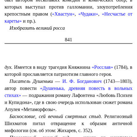
которых выступал против галломании, злоупотребления
крепостным правом (
«Хвастун»
,
«Чудаки»
,
«Несчастье от
кареты»
и пр.).
Изобразить великий росса
841
дух.
Имеется в виду трагедия Княжнина
«Росслав»
(1784), в
которой прославляется патриотизм главного героя.
Писатель Душеньки
—
И. Ф. Богданович
(1743—1803),
автор повести
«Душенька, древняя повесть в вольных
стихах»
— подражания роману Лафонтена «Любовь Психеи
и Купидона», где в свою очередь использован сюжет романа
Апулея «Метаморфозы».
Баснословие, сей вечный смертных стыд.
Религиозный
Шихматов питал отвращение к образам античной
мифологии (см. об этом: Жихарев, с. 352).