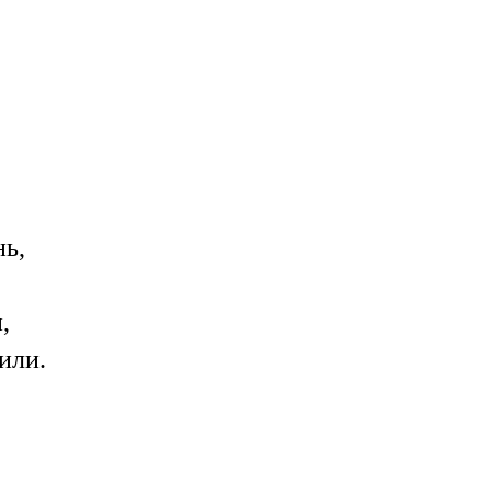
нь,
,
или.