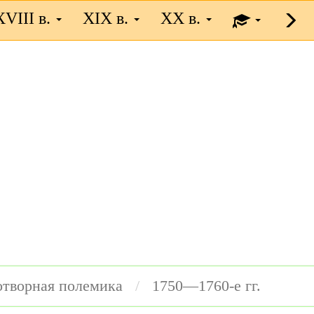
XVIII в.
XIX в.
XX в.
отворная полемика
1750—1760-е гг.