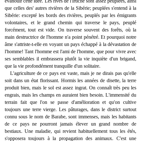
évanouir cette idée. Les rives de l'Irtiche sont assez peuplées, ainsi
que celles des' autres rivières de la Sibérie; peuplées s'entend à la
Sibérie: excepté les bords des rivières, peuplés par les émigrants
volontaires, et le grand chemin qui traverse le pays, peuplé
forcément, tout est vide. On traverse souvent des forêts, où la
main destructrice de l'homme n'a point pénétré. Et pourquoi notre
âme s'attriste-t-elle en voyant un pays échappé à la dévastation de
l'homme! Tant l'homme est l'ami de l'homme, que pour vivre avec
ses semblables il embrassera plutôt la vie inquiète d'un brigand,
que la vie profondément tranquille d'un solitaire.
L'agriculture de ce pays est vaste, mais je ne dirais pas qu'elle
soit dans un état florissant. Hormis les années de disette, la terre
produit bien, mais le sol est assez ingrat. On connaît très peu les
engrais, mais les champs en auraient bien besoin. L'immensité du
terrain fait que l'on se passe d'amélioration et qu'on cultive
toujours une terre vierge. Les pâturages, dans le district surtout
connu sous le nom de Barabe, sont immenses, mais les habitants
de ce pays ne pourront jamais élever un grand nombre de
bestiaux. Une maladie, qui revient habituellement tous les étés,
s'opposera toujours à la propagation des animaux. C'est une