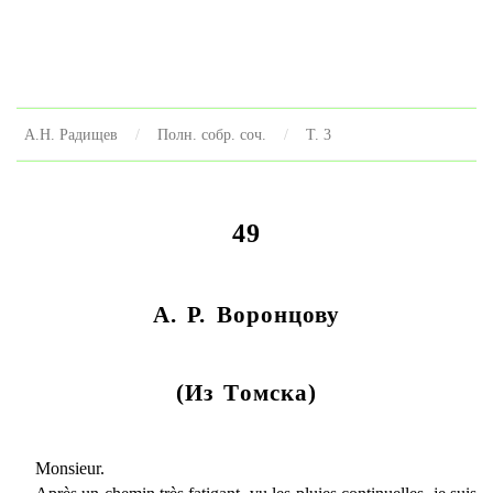
А.Н. Радищев
Полн. собр. соч.
Т. 3
49
А. Р. Воронцову
(Из Томска)
Monsieur.