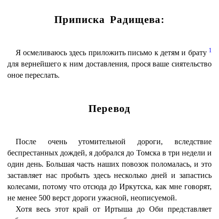
Приписка Радищева:
1
Я осмеливаюсь здесь приложить письмо к детям и брату
для вернейшего к ним доставления, прося ваше сиятельство
оное переслать.
Перевод
После очень утомительной дороги, вследствие
беспрестанных дождей, я добрался до Томска в три недели и
один день. Большая часть наших повозок поломалась, и это
заставляет нас пробыть здесь несколько дней и запастись
колесами, потому что отсюда до Иркутска, как мне говорят,
не менее 500 верст дороги ужасной, неописуемой.
Хотя весь этот край от Иртыша до Оби представляет