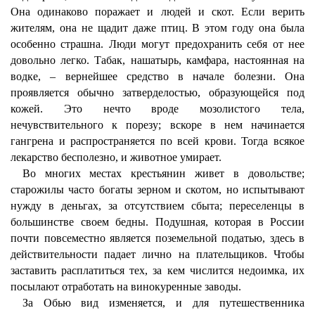
Она одинаково поражает и людей и скот. Если верить
жителям, она не щадит даже птиц. В этом году она была
особенно страшна. Люди могут предохранить себя от нее
довольно легко. Табак, нашатырь, камфара, настоянная на
водке, – вернейшее средство в начале болезни. Она
проявляется обычно затверделостью, образующейся под
кожей. Это нечто вроде мозолистого тела,
нечувствительного к порезу; вскоре в нем начинается
гангрена и распространяется по всей крови. Тогда всякое
лекарство бесполезно, и животное умирает.
Во многих местах крестьянин живет в довольстве;
старожилы часто богаты зерном и скотом, но испытывают
нужду в деньгах, за отсутствием сбыта; переселенцы в
большинстве своем бедны. Подушная, которая в России
почти повсеместно является поземельной податью, здесь в
действительности падает лично на плательщиков. Чтобы
заставить расплатиться тех, за кем числится недоимка, их
посылают отработать на винокуренные заводы.
За Обью вид изменяется, и для путешественника