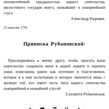
непоколебимой преданностью вашего сиятельства,
милостивого государя моего, нижайший и покорнейший
слуга
Александр Радищев.
23 августа 1791.
Приписка Рубановской:
Присоединяюсь к моему другу, чтобы просить ваше
сиятельство сохранить меня в вашей памяти и принять
наши пожелания, равно как почтение и благоговение,
которое я к вам испытываю и которое окончится лишь с
жизнью той, кто имеет честь быть вашего сиятельства
покорнейшей и нижайшей слугой
Елизавета Рубановская.