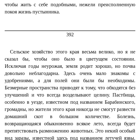
чтобы жить с себе подобными, нежели преисполненную
покоя жизнь пустынника.
392
Сельское хозяйство этого края весьма велико, но я не
сказал бы, чтобы оно было в цветущем состоянии.
Исключая годы неурожая, земля родит хорошо, но почва
довольно неблагодарна. Здесь очень мало знакомы с
удобрениями, а для полей они были бы необходимы.
Безмерные пространства приводят к тому, что обходятся без
улучшений и что всегда возделывают целину. Пастбища,
особенно в уезде, известном под названием Барабинского,
громадны, но жители этого края никогда не смогут развести
домашний скот в большом количестве. Болезнь,
возвращающаяся обыкновенно всякое лето, всегда будет
препятствовать размножению животных. Это некий особый
вид заразы, известной здесь под названием летучей язвы.