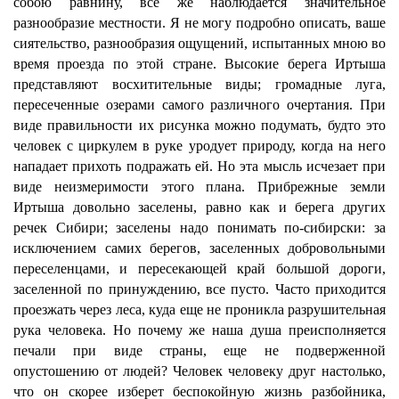
собою равнину, все же наблюдается значительное
разнообразие местности. Я не могу подробно описать, ваше
сиятельство, разнообразия ощущений, испытанных мною во
время проезда по этой стране. Высокие берега Иртыша
представляют восхитительные виды; громадные луга,
пересеченные озерами самого различного очертания. При
виде правильности их рисунка можно подумать, будто это
человек с циркулем в руке уродует природу, когда на него
нападает прихоть подражать ей. Но эта мысль исчезает при
виде неизмеримости этого плана. Прибрежные земли
Иртыша довольно заселены, равно как и берега других
речек Сибири; заселены надо понимать по-сибирски: за
исключением самих берегов, заселенных добровольными
переселенцами, и пересекающей край большой дороги,
заселенной по принуждению, все пусто. Часто приходится
проезжать через леса, куда еще не проникла разрушительная
рука человека. Но почему же наша душа преисполняется
печали при виде страны, еще не подверженной
опустошению от людей? Человек человеку друг настолько,
что он скорее изберет беспокойную жизнь разбойника,