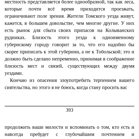
местность представляется более однообразной, так как леса,
которые почти всё время приходится проезжать,
ограничивают поле зрения. Жители Томского уезда живут,
кажется, в большем довольстве, чем многие другие. У них
есть рынок для сбыта своих припасов на Колыванских
рудниках. Близость этого уезда к одноименному
губернскому городу говорит за то, что его надобно бы
скорее приписать к этой губернии, а не к Тобольской; это и
должно быть сделано непременно, принимая в соображение
близость мест и связей, существующих между двумя
уездами.
Кончаю из опасения злоупотребить терпением вашего
сиятельства, но этого я не боюсь, когда стану просить вас
393
продолжить ваши милости и вспоминать о том, кто есть и
навсегда пребудет с глубочайшим почтением и