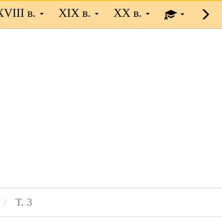
XVIII в.
XIX в.
XX в.
Т. 3