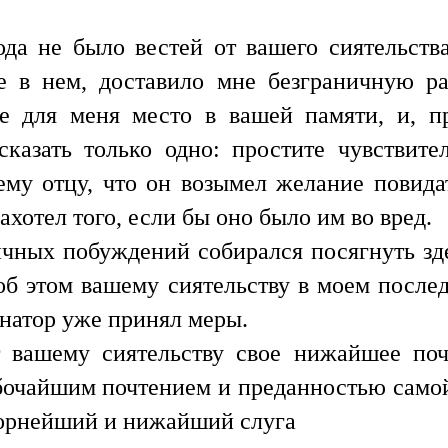
ода не было вестей от вашего сиятельств
е в нем, доставило мне безграничную р
е для меня место в вашей памяти, и, п
сказать только одно: простите чувствит
му отцу, что он возымел желание повидать
ахотел того, если бы оно было им во вред.
личных побуждений собирался посягнуть зд
об этом вашему сиятельству в моем послед
рнатор уже принял меры.
т вашему сиятельству свое нижайшее почт
лубочайшим почтением и преданностью само
корнейший и нижайший слуга