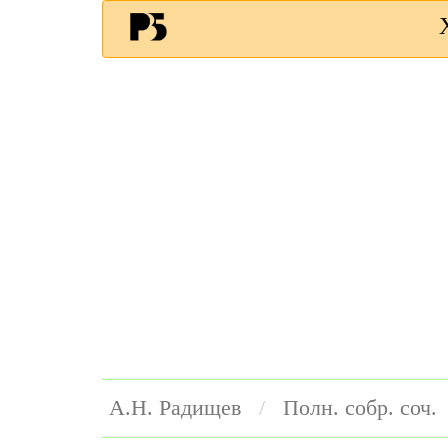
А.Н. Радищев
Полн. собр. соч.