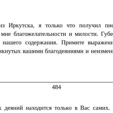
з Иркутска, я только что получил пис
 мне благожелательности и милости. Губ
я нашего содержания. Примите выражени
оникнутых вашими благодеяниями и неизме
484
х деяний находится только в Вас самих.