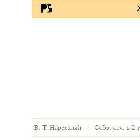
В. Т. Нарежный
Собр. соч. в 2 т