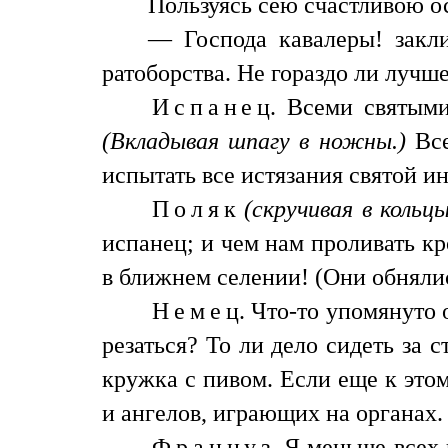
Пользуясь сею счастливою о
— Господа кавалеры! закл
ратоборства. Не гораздо ли лучш
Испанец
. Всеми святыми
(Вкладывая шпагу в ножны.)
Все
испытать все истязания святой и
Поляк
(скручивая в кольц
испанец; и чем нам проливать кр
в ближнем селении! (Они обнялис
Немец
. Что-то упомянуто 
резаться? То ли дело сидеть за 
кружка с пивом. Если еще к этом
и ангелов, играющих на органах.
Француз
. Я меньше всех