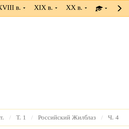
XVIII в.
XIX в.
XX в.
т.
Т. 1
Российский Жилблаз
Ч. 4