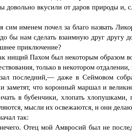
ы довольно вкусили от даров природы и, с
я сим именем почел за благо назвать Лико
удо бы нам сделать взаимную друг другу д
дняшнее приключение?
как нищий Пахом был некоторым образом во
ствования, только в некотором отдалении,
зал последний,— даже в Сеймовом собран
и заметят, что коронный маршал и велики
нчать в бубенчики, хлопать хлопушками, 
ляются, мысли их освежаются, и они дела
ачал так:
нечего. Отец мой Амвросий был не после