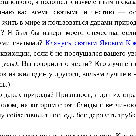
становкою, я подошел к изумленным и сказ
инаю вас всеми святыми и честию — ос
е жить в мире и пользоваться дарами приро
? Я был бы изверг моего отечества, если
ми святыми?
Клянусь святым Яковом Ко
нквизиции, если б не послушался вашего у
ы усы)
. Вы говорили о чести? Кто лучше по
ов из жил один у другого, вольем лучше в 
ь.)
о дарах природы? Признаюсь, я до них стра
столом, на котором стоят блюды с ветчино
у соблаговолит господь бог даровать трубку
 имею охоты не соглашаться на мир. Как с