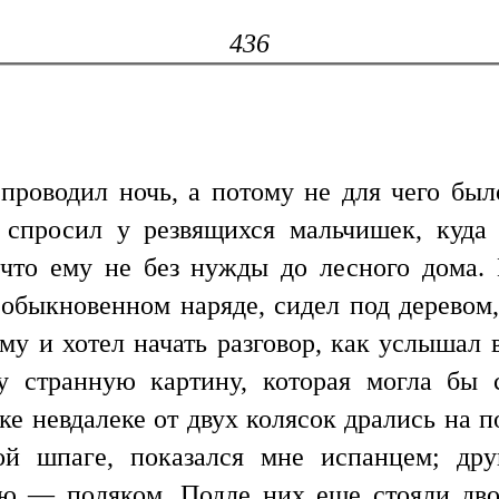
436
роводил ночь, а потому не для чего был
я спросил у резвящихся мальчишек, куд
что ему не без нужды до лесного дома. 
 обыкновенном наряде, сидел под деревом,
му и хотел начать разговор, как услышал
жу странную картину, которая могла бы
е невдалеке от двух колясок дрались на п
ой шпаге, показался мне испанцем; дру
ею — поляком. Подле них еще стояли дво