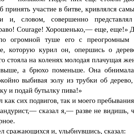
об принять участие в битве, кривлялся са
и и, словом, совершенно представлял
браво! Courage! Хорошенько,— еще, еще!» Д
по огромной туше его с преогромным
е, которую курил он, опершись о дерев
его стояла на коленях молодая плачущая же
 выше, а брюхо поменьше. Она обнимала 
койно выбивая золу из трубки об дерево,
ку и подай бутылку пива!»
л как сих подвигов, так и моего пребывания
бандурист,— сказал я,— разве не видишь, ч
рное.
ел сражающихся и, улыбнувшись, сказал: