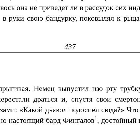
ось она не приведет ли в рассудок сих инд
л в руки свою бандурку, поковылял к рыцар
437
прыгивая. Немец выпустил изо рту трубк
ерестали драться и, спустя свои смерто
азами: «Какой дьявол подоспел сюда?» Что 
1
нно настоящий бард Фингалов
, достойный 