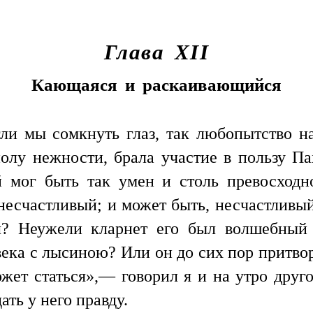
Глава XII
Кающаяся и раскаивающийся
ли мы сомкнуть глаз, так любопытство на
полу нежности, брала участие в пользу П
мог быть так умен и столь превосходно
 несчастливый; и может быть, несчастливый
л? Неужели кларнет его был волшебный 
века с лысиною? Или он до сих пор притв
жет статься»,— говорил я и на утро друг
ть у него правду.