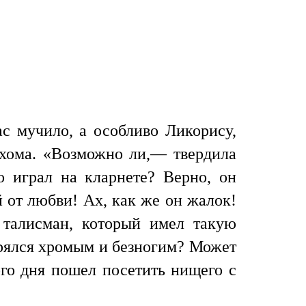
с мучило, а особливо Ликорису,
ахома. «Возможно ли,— твердила
 играл на кларнете? Верно, он
 от любви! Ах, как же он жалок!
талисман, который имел такую
орялся хромым и безногим? Может
ого дня пошел посетить нищего с