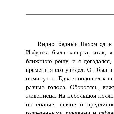
Видно, бедный Пахом один п
Избушка была заперта; итак, 
ближнюю рощу, и я догадался, 
времени я его увидел. Он был в
поминутно. Едва я подошел к не
разные голоса. Оборотясь, ви
живописца. На небольшой полянк
по епанче, шляпе и предлинн
разрезанными рукавами и сабл