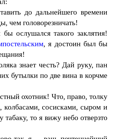
ал:
тавить до дальнейшего времени
ды, чем головорезничать!
 бы ослушался такого заклятия!
мпостельским
, я достоин был бы
вещания!
ляка знает честь? Дай руку, пан
них бутылки по две вина в корчме
стный охотник! Что, право, толку
ю, колбасами, сосисками, сыром и
 табаку, то я вижу небо отверзто
коро так, я — ваш, почтеннейший