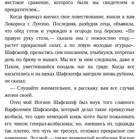
жестокое сражение, которого были вы свидетелем и
прекратителем...
Когда француз кончил свое повествование, вошли к вам
Ликориса с Луизою. Последняя, разбудив отца, объявила,
что обед готов и учрежден в огороде под березою. «По
правую руку стола,— сказала она с нежностию отцу,—
растет прекрасный салат, а по левую молодые огурцы».
Шафскопф, прельстясь сим описанием, улыбнулся, потрепал
дочь по брюху и вышел. Мы все за ним следовали, даже и
Пахом, уместившийся поодаль нас на гряде. Когда все
насытились и на щеках Шафскопфа заиграли вновь рубины,
он сказал:
— Слушайте внимательнее, я расскажу вам все случаи
жизни своей.
Отец мой Иоганн Шафскопф был внук того славного
Варфоломея Шафскопфа, который делал такие превкусные
колбасы, что один немецкий князь хотел было пожаловать
его чином генерал-колбасника; но, наевшись их однажды
так плотно, что чуть не треснул, отложил прекрасное сие
намерение. Дед мой — также знаменитый колбасник Каспар