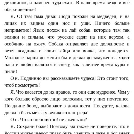
диковинок, и намерен туда ехать. В наше время везде и все
обыкновенное!
Я
. О! там тьма дива! Люди похожи на медведей, и на
лицах их видны один нос и уши. Ничего больше
неприметно! Язык похож на лай собак, которые там так
велики и сильны, что русские ездят на них верхом, а
особливо на охоту. Собака отправляет две должности: и
везет всадника и ловит зайца или волка, что попадется.
Молодые парни до женитьбы и девки до замужества ходят
наги и любят валяться в снегу, как в летнее время куры в
пыли!
Он
. Подлинно вы рассказываете чудеса! Это стоит того,
чтоб посмотреть!
Я
. Что касается до их нравов, то они еще мудренее. Чем у
кого больше обросло лицо волосами, тот у них почтеннее.
По длине бород выбирают в должности. Посудите, какова
должна быть метла у великого канцлера!
Он
. Что-то непонятно! не лжешь ли?
Я
. Сохрани боже! Поэтому вы также не поверите, что в
России мужья имеют право бить, увечить и даже и бог знает