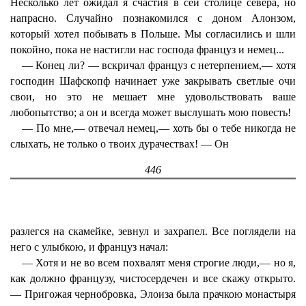
Несколько лет ожидал я счастия в сей столице севера, но
напрасно. Случайно познакомился с доном Алонзом,
который хотел побывать в Польше. Мы согласились и шли
покойно, пока не настигли нас господа француз и немец...
— Конец ли? — вскричал француз с нетерпением,— хотя
господин Шафскопф начинает уже закрывать светлые очи
свои, но это не мешает мне удовольствовать ваше
любопытство; а он и всегда может выслушать мою повесть!
— По мне,— отвечал немец,— хоть бы о тебе никогда не
слыхать, не только о твоих дурачествах! — Он
446
разлегся на скамейке, зевнул и захрапел. Все поглядели на
него с улыбкою, и француз начал:
— Хотя и не во всем похвалят меня строгие люди,— но я,
как должно французу, чистосердечен и все скажу открыто.
— Пригожая чернобровка, Элоиза была прачкою монастыря