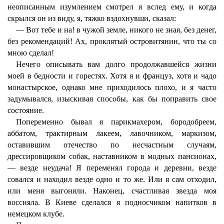
неописанным изумлением смотрел я вслед ему, и когда
скрылся он из виду, я, тяжко вздохнувши, сказал:
— Вот тебе и на! в чужой земле, никого не зная, без денег,
без рекомендаций! Ах, проклятый островитянин, что ты со
мною сделал!
Нечего описывать вам долго продолжавшейся жизни
моей в бедности и горестях. Хотя я и француз, хотя и чадо
монастырское, однако мне приходилось плохо, и я часто
задумывался, изыскивая способы, как бы поправить свое
состояние.
Попеременно бывал я парикмахером, бородобреем,
аббатом, трактирным лакеем, лавочником, маркизом,
оставившим отечество по несчастным случаям,
дрессировщиком собак, наставником в модных пансионах,
— везде неудача! Я переменял города и деревни, везде
совался и находил везде одно и то же. Или я сам отходил,
или меня выгоняли. Наконец, счастливая звезда моя
воссияла. В Киеве сделался я подносчиком напитков в
немецком клубе.