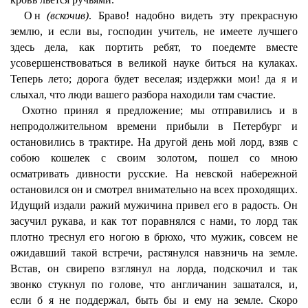
Он
(вскочив)
. Браво! надобно видеть эту прекрасную
землю, и если вы, господин учитель, не имеете лучшего
здесь дела, как портить ребят, то поедемте вместе
усовершенствоваться в великой науке биться на кулаках.
Теперь лето; дорога будет веселая; издержки мои! да я и
слыхал, что люди вашего разбора находили там счастие.
Охотно принял я предложение; мы отправились и в
непродолжительном времени прибыли в Петербург и
остановились в трактире. На другой день мой лорд, взяв с
собою кошелек с своим золотом, пошел со мною
осматривать дивности русские. На невской набережной
остановился он и смотрел внимательно на всех проходящих.
Идущий издали ражий мужичина привел его в радость. Он
засучил рукава, и как тот поравнялся с нами, то лорд так
плотно треснул его ногою в брюхо, что мужик, совсем не
ожидавший такой встречи, растянулся навзничь на земле.
Встав, он свирепо взглянул на лорда, подскочил и так
звонко стукнул по голове, что англичанин зашатался, и,
если б я не поддержал, быть бы и ему на земле. Скоро