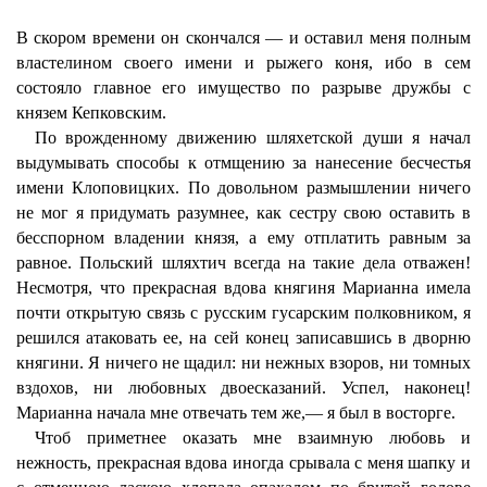
В скором времени он скончался — и оставил меня полным
властелином своего имени и рыжего коня, ибо в сем
состояло главное его имущество по разрыве дружбы с
князем Кепковским.
По врожденному движению шляхетской души я начал
выдумывать способы к отмщению за нанесение бесчестья
имени Клоповицких. По довольном размышлении ничего
не мог я придумать разумнее, как сестру свою оставить в
бесспорном владении князя, а ему отплатить равным за
равное. Польский шляхтич всегда на такие дела отважен!
Несмотря, что прекрасная вдова княгиня Марианна имела
почти открытую связь с русским гусарским полковником, я
решился атаковать ее, на сей конец записавшись в дворню
княгини. Я ничего не щадил: ни нежных взоров, ни томных
вздохов, ни любовных двоесказаний. Успел, наконец!
Марианна начала мне отвечать тем же,— я был в восторге.
Чтоб приметнее оказать мне взаимную любовь и
нежность, прекрасная вдова иногда срывала с меня шапку и