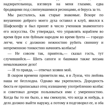
надзирательница, взглянув на меня глазами, едва
бродящими под слипнувшимися ресницами,-я берусь за то.
Мы расстались, как старые знакомые. Вскоре по
внушению доброго моего духа оставил я клуб, явился к
Шафскопфу и был принят в число учеников знаменитого
его искусства. Он утверждал, что управлять кораблем во
время бури или буйным народом во время бунта — гораздо
легче, чем с должною нежностию рубить свинину и
непременною тонкостию начинять колбасы!
— Не совсем так, приятель,— сказал гость, тут
случившийся.— Шить сапоги и башмаки также весьма
немаловажное дело!
— И то правда, — отвечал хозяин мой.
В скором времени приметили мы, я и Луиза, что любовь
наша не бесплодна. Однако мы укрепились. Дородность
бюста ее приписывал отец излишнему употреблению колбас
и советовал дочери пользоваться ими с умеренностию.
Когда бы то ни было, а мы смекнули, что когда ж нибудь, а
дело должно выйти наружу, а потому я подговорил ее, и оба