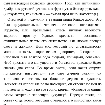
был настоящий польский дворянин. Горд, как англичанин,
храбр, как русский, учтив, как француз, и благороден, как...
(«Разумеется, как немец!» — сказал протяжно Шафскопф.)
Отец мой и я служили в гвардии князя Кепковского. Это
был преудивительный человек, лет около шестидесяти.
Гордость, или, правильнее, спесь, шумная веселость,
зверство противу бедных крестьян,— составляли
отличительные черты его сиятельства. Он любил псовую
охоту и женщин. Дом его, который по справедливости
можно назвать королевским дворцом, беспрестанно
наполнен был всякого рода людьми, лошадьми, собаками.
Чтоб доказать его могущество и богатство, довольно будет
сказать два слова. Во время охоты, если какая старуха
попадалась навстречу,— это был дурной знак,— он
заставлял ее взлезть на ближнее дерево и куковать.
Несчастная исполняла волю помещика, он стрелял по ней из
пистолета и, хохоча во все горло, кричал: «Каково? за одним
разом застрелил зловещую кукушку!» Нередко также, по
совету отца моего, который отличался его милостию, князь