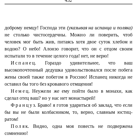
452
доброму немцу! Господа эти
(указывая на испанца и поляка)
не столько чистосердечны. Можно ли поверить, чтоб
человек мог быть жив, питаясь хотя двое суток хлебом и
водою? О небо! Алонзо говорит, что он с отцом своим
испытали то в течение целого года! нет, не верю!
Испанец
. Гораздо удивительнее, что ваш
высокопочтенный дедушка удовольствовался после побега
жены своей также побегом в Россию! Испанец никогда не
оставил бы того без кровавого отмщения!
Немец
. Неужели же ему пойти было в монахи, как
сделал отец ваш? но у нас нет монастырей!
Француз
. Браво! я готов удариться об заклад, что если
бы вы не были колбасником, то, верно, славным юстиц-
ратом!
Поляк
. Видно, одна моя повесть не подвержена
сомнению!