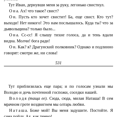
Тут Иван, дернувши меня за руку, легонько свистнул.
Она
. Ах! что такое? свист?
Он
. Пусть кто хочет свистит! Ба, еще свист. Кто тут?
выходи! Нет никого! Это нам послышалось. Куда ты? что за
дьявольщина? только было...
Она
. Сс-сс! Я слышу тихие голоса, да и тень вдали
видна. Молчи! бога ради!
Он
. Как? я? Драгунский полковник? Однако и подлинно
говорят: смотри же, ни слова!
531
Тут приблизилась еще пара; и по голосам узнали мы
Володю и дочь почтенной госпожи, соседки нашей.
Володя
(таща ее)
. Сюда, сюда, милая Наташа! В сем
мрачном гроте воздвигнем мы олтарь любви.
Наташа
. Боже мой! Вы меня задушите. Постойте. Я
сама пойду. Ах, как темно!