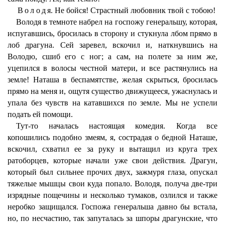
Володя
. Не бойся! Страстный любовник твой с тобою!
Володя в темноте набрел на госпожу генеральшу, которая,
испугавшись, бросилась в сторону и стукнула лбом прямо в
лоб драгуна. Сей заревел, вскочил и, наткнувшись на
Володю, сшиб его с ног; а сам, на полете за ним же,
уцепился в волосы честной матери, и все растянулись на
земле! Наташа в беспамятстве, желая скрыться, бросилась
прямо на меня и, ощутя существо движущееся, ужаснулась и
упала без чувств на катавшихся по земле. Мы не успели
подать ей помощи.
Тут-то началась настоящая комедия. Когда все
копошились подобно змеям, я, сострадая о бедной Наташе,
вскочил, схватил ее за руку и вытащил из круга трех
ратоборцев, которые начали уже свои действия. Драгун,
который был сильнее прочих двух, зажмуря глаза, опускал
тяжелые мышцы свои куда попало. Володя, получа две-три
изрядные пощечины и несколько тумаков, озлился и также
неробко защищался. Госпожа генеральша давно бы встала,
но, по несчастию, так запуталась за шпоры драгунские, что