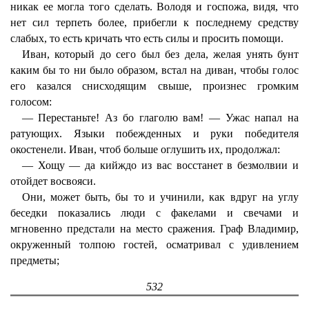
никак ее могла того сделать. Володя и госпожа, видя, что
нет сил терпеть более, прибегли к последнему средству
слабых, то есть кричать что есть силы и просить помощи.
Иван, который до сего был без дела, желая унять бунт
каким бы то ни было образом, встал на диван, чтобы голос
его казался снисходящим свыше, произнес громким
голосом:
— Перестаньте! Аз бо глаголю вам! — Ужас напал на
ратующих. Языки побежденных и руки победителя
окостенели. Иван, чтоб больше оглушить их, продолжал:
— Хощу — да кийждо из вас восстанет в безмолвии и
отойдет восвояси.
Они, может быть, бы то и учинили, как вдруг на углу
беседки показались люди с факелами и свечами и
мгновенно предстали на место сражения. Граф Владимир,
окруженный толпою гостей, осматривал с удивлением
предметы;
532