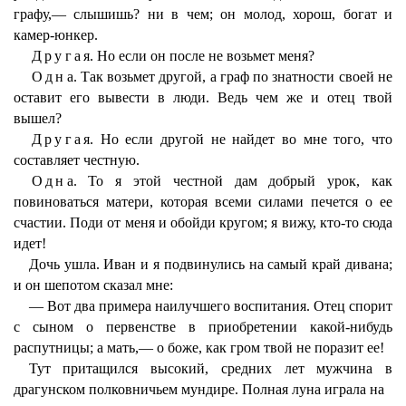
графу,— слышишь? ни в чем; он молод, хорош, богат и
камер-юнкер.
Другая
. Но если он после не возьмет меня?
Одна
. Так возьмет другой, а граф по знатности своей не
оставит его вывести в люди. Ведь чем же и отец твой
вышел?
Другая
. Но если другой не найдет во мне того, что
составляет честную.
Одна
. То я этой честной дам добрый урок, как
повиноваться матери, которая всеми силами печется о ее
счастии. Поди от меня и обойди кругом; я вижу, кто-то сюда
идет!
Дочь ушла. Иван и я подвинулись на самый край дивана;
и он шепотом сказал мне:
— Вот два примера наилучшего воспитания. Отец спорит
с сыном о первенстве в приобретении какой-нибудь
распутницы; а мать,— о боже, как гром твой не поразит ее!
Тут притащился высокий, средних лет мужчина в
драгунском полковничьем мундире. Полная луна играла на