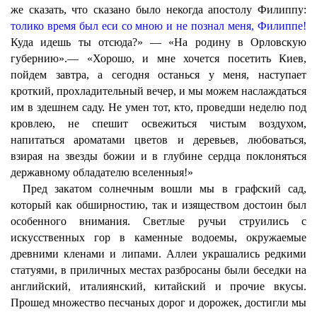
же сказать, что сказано было некогда апостолу Филиппу:
толико время был еси со мною и не познал меня, Филиппе!
Куда идешь ты отсюда?» — «На родину в Орловскую
губернию».— «Хорошо, и мне хочется посетить Киев,
пойдем завтра, а сегодня останься у меня, наступает
кроткий, прохладительный вечер, и мы можем наслаждаться
им в здешнем саду. Не умен тот, кто, проведши неделю под
кровлею, не спешит освежиться чистым воздухом,
напитаться ароматами цветов и деревьев, любоваться,
взирая на звезды божии и в глубине сердца поклоняться
державному обладателю вселенныя!»
Пред закатом солнечным вошли мы в графский сад,
который как обширностию, так и изяществом достоин был
особенного внимания. Светлые ручьи струились с
искусственных гор в каменные водоемы, окружаемые
древними кленами и липами. Аллеи украшались редкими
статуями, в приличных местах разбросаны были беседки на
английский, италиянский, китайский и прочие вкусы.
Прошед множество песчаных дорог и дорожек, достигли мы