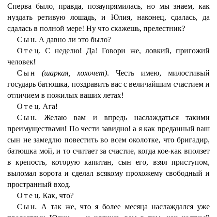
Сперва было, правда, позаупрямилась, но мы знаем, как
нуздать ретивую лошадь, и Юлия, наконец, сдалась, да
сдалась в полной мере! Ну что скажешь, прелестник?
Сын
. А давно ли это было?
Отец
. С неделю! Да! Говори же, ловкий, пригожий
человек!
Сын
(шаркая, хохочет)
. Честь имею, милостивый
государь батюшка, поздравить вас с величайшим счастием и
отличием в пожилых ваших летах!
Отец
. Ага!
Сын
. Желаю вам и впредь наслаждаться такими
преимуществами! По чести завидно! а я как преданный ваш
сын не замедлю повестить во всем околотке, что бригадир,
батюшка мой, и то считает за счастие, когда кое-как вползет
в крепость, которую капитан, сын его, взял приступом,
выломал ворота и сделал всякому прохожему свободный и
пространный вход.
Отец
. Как, что?
Сын
. А так же, что я более месяца наслаждался уже