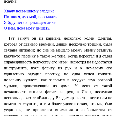
псалма:
Хвалу всевышнему владыке
Потщися, дух мой, воссылать:
Я буду петь в гремящем лике
О нем, пока могу дышать.
Тут вынул он из кармана несколько колен флейты,
которая от давнего времени, давши несколько трещин, была
связана нитками; но сие не мешало моему Ивану затянуть
какую-то песенку в таком же тоне. Когда перестал и я отдал
справедливость искусству его игры, несмотря на недостатки
инструмента, взял флейту из рук и к немалому его
удивлению задудил песенку, но едва успел кончить
половину куплета, как загремел в воздухе звук роговой
музыки, происходящий из дома. У меня от такой
нечаянности выпала флейта из рук, а Иван, послушав
несколько, сказал: «Видно, у Владимира гости; ничто нам не
помешает слушать, и тем более удовольствия, что мы, быв
уединены, не привлечем внимания и любопытства от
сволочи знатных дураков, которые, увидя человека в платье