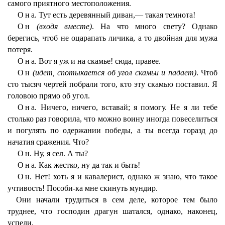
самого приятного местоположения.
Она
. Тут есть деревянный диван,— такая темнота!
Он
(входя вместе)
. На что много свету? Однако
берегись, чтоб не оцарапать личика, а то двойная для мужа
потеря.
Она
. Вот я уж и на скамье! сюда, правее.
Он
(идет, спотыкается об угол скамьи и падает)
. Чтоб
сто тысяч чертей побрали того, кто эту скамью поставил. Я
головою прямо об угол.
Она
. Ничего, ничего, вставай; я помогу. Не я ли тебе
столько раз говорила, что можно воину иногда повеселиться
и погулять по одержании победы, а ты всегда горазд до
начатия сражения. Что?
Он
. Ну, я сел. А ты?
Она
. Как жестко, ну да так и быть!
Он
. Нет! хоть я и кавалерист, однако ж знаю, что такое
учтивость! Пособи-ка мне скинуть мундир.
Они начали трудиться в сем деле, которое тем было
труднее, что господин драгун шатался, однако, наконец,
успели,