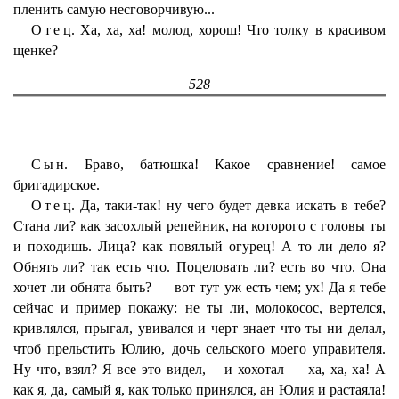
пленить самую несговорчивую...
Отец
. Ха, ха, ха! молод, хорош! Что толку в красивом
щенке?
528
Сын
. Браво, батюшка! Какое сравнение! самое
бригадирское.
Отец
. Да, таки-так! ну чего будет девка искать в тебе?
Стана ли? как засохлый репейник, на которого с головы ты
и походишь. Лица? как повялый огурец! А то ли дело я?
Обнять ли? так есть что. Поцеловать ли? есть во что. Она
хочет ли обнята быть? — вот тут уж есть чем; ух! Да я тебе
сейчас и пример покажу: не ты ли, молокосос, вертелся,
кривлялся, прыгал, увивался и черт знает что ты ни делал,
чтоб прельстить Юлию, дочь сельского моего управителя.
Ну что, взял? Я все это видел,— и хохотал — ха, ха, ха! А
как я, да, самый я, как только принялся, ан Юлия и растаяла!