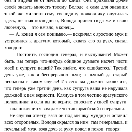
она и видела ее от начала до конца. Она приказала дочке
своей оказать милость твоему Володе, а сама для оказания
такой же милости сему господину полковнику очутилась
здесь; не зная последнего, Володя привел сюда же и свою
любезную,— это начало, а конец...
— А, конец я сам понимаю,— вскричал с яростию муж и
устремился к драгуну, который, схватя его за руку, сказал
холодно:
— Постойте, господин генерал, и выслушайте! Может
быть, вы теперь что-нибудь обидное думаете насчет чести
моей и супруги вашей? Так знайте, что ошибаетесь! Третий
день уже, как я беспрерывно пьян; а пьяный да старый
неопасны в таком случае! Из сего вы должны заключить,
что теперь уже третий день, как супруга ваша не нарушала
должной к вам верности. Клянусь в том честию драгунского
полковника; а если вы не верите, спросите у своей супруги,
— она поклянется вам даже честию армейской генеральши.
Не слушая ответу, взял он под мышку мундир и оставил
всех оторопелых. Володя скрылся за ним, там генеральша, и
печальный муж, взяв дочь за руку, повел в покои, говоря: