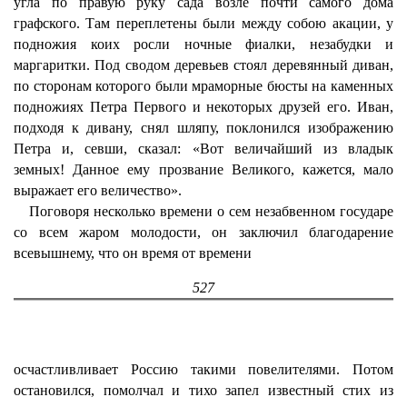
угла по правую руку сада возле почти самого дома
графского. Там переплетены были между собою акации, у
подножия коих росли ночные фиалки, незабудки и
маргаритки. Под сводом деревьев стоял деревянный диван,
по сторонам которого были мраморные бюсты на каменных
подножиях Петра Первого и некоторых друзей его. Иван,
подходя к дивану, снял шляпу, поклонился изображению
Петра и, севши, сказал: «Вот величайший из владык
земных! Данное ему прозвание Великого, кажется, мало
выражает его величество».
Поговоря несколько времени о сем незабвенном государе
со всем жаром молодости, он заключил благодарение
всевышнему, что он время от времени
527
осчастливливает Россию такими повелителями. Потом
остановился, помолчал и тихо запел известный стих из