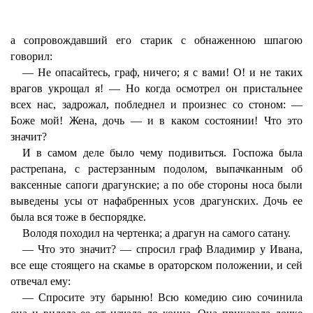
а сопровождавший его старик с обнаженною шпагою
говорил:
— Не опасайтесь, граф, ничего; я с вами! О! и не таких
врагов укрощал я! — Но когда осмотрел он пристальнее
всех нас, задрожал, побледнел и произнес со стоном: —
Боже мой! Жена, дочь — и в каком состоянии! Что это
значит?
И в самом деле было чему подивиться. Госпожа была
растрепана, с растерзанным подолом, выпачканным об
ваксенные сапоги драгунские; а по обе стороны носа были
выведены усы от нафабренных усов драгунских. Дочь ее
была вся тоже в беспорядке.
Володя походил на чертенка; а драгун на самого сатану.
— Что это значит? — спросил граф Владимир у Ивана,
все еще стоящего на скамье в ораторском положении, и сей
отвечал ему:
— Спросите эту барыню! Всю комедию сию сочинила