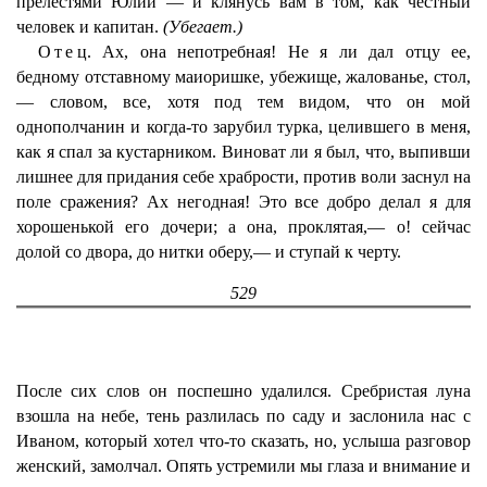
прелестями Юлии — и клянусь вам в том, как честный
человек и капитан.
(Убегает.)
Отец
. Ах, она непотребная! Не я ли дал отцу ее,
бедному отставному маиоришке, убежище, жалованье, стол,
— словом, все, хотя под тем видом, что он мой
однополчанин и когда-то зарубил турка, целившего в меня,
как я спал за кустарником. Виноват ли я был, что, выпивши
лишнее для придания себе храбрости, против воли заснул на
поле сражения? Ах негодная! Это все добро делал я для
хорошенькой его дочери; а она, проклятая,— о! сейчас
долой со двора, до нитки оберу,— и ступай к черту.
529
После сих слов он поспешно удалился. Сребристая луна
взошла на небе, тень разлилась по саду и заслонила нас с
Иваном, который хотел что-то сказать, но, услыша разговор
женский, замолчал. Опять устремили мы глаза и внимание и