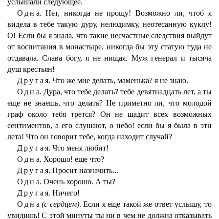
услышали следующее.
Одна
. Нет, никогда не прощу! Возможно ли, чтоб я
видела в тебе такую дуру, нелюдимку, неотесанную куклу!
О! Если бы я знала, что такие несчастные следствия выйдут
от воспитания в монастыре, никогда бы эту статую туда не
отдавала. Слава богу, я не нищая. Муж генерал и тысяча
душ крестьян!
Другая
. Что же мне делать, маменька? я не знаю.
Одна
. Дура, что тебе делать? тебе девятнадцать лет, а ты
еще не знаешь, что делать? Не приметно ли, что молодой
граф около тебя трется? Он не щадит всех возможных
сентиментов, а его слушают, о небо! если бы я была в эти
лета! Что он говорит тебе, когда находит случай?
Другая
. Что меня любит!
Одна
. Хорошо! еще что?
Другая
. Просит назначить...
Одна
. Очень хорошо. А ты?
Другая
. Ничего!
Одна
(с сердцем)
. Если я еще такой же ответ услышу, то
увидишь! С этой минуты ты ни в чем не должна отказывать