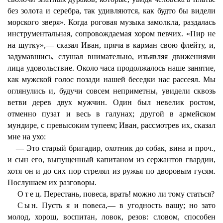
без золота и серебра, так удивляются, как будто бы видели
морского зверя». Когда роговая музыка замолкла, раздалась
инструментальная, сопровождаемая хором певчих. «Пир не
на шутку»,— сказал Иван, пряча в карман свою флейту, и,
задумавшись, слушал внимательно, изъявляя движениями
лица удовольствие. Около часа продолжалось наше занятие,
как мужской голос позади нашей беседки нас рассеял. Мы
оглянулись и, будучи совсем неприметны, увидели сквозь
ветви дерев двух мужчин. Один был невелик ростом,
отменно пузат и весь в галунах; другой в армейском
мундире, с превысоким тупеем; Иван, рассмотрев их, сказал
мне на ухо:
— Это старый бригадир, охотник до собак, вина и проч.,
и сын его, выпущенный капитаном из сержантов гвардии,
хотя он и до сих пор стрелял из ружья по дворовым гусям.
Послушаем их разговоры.
Отец
. Перестань, повеса, врать! можно ли тому статься?
Сын
. Пусть я и повеса,— в угодность вашу; но зато
молод, хорош, воспитан, ловок, резов: словом, способен