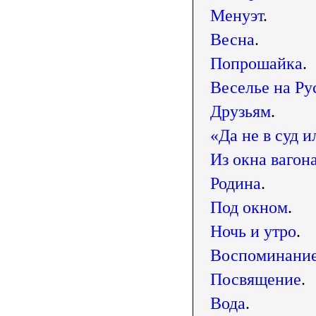
Менуэт
.
Весна
.
Попрошайка
.
Веселье на Ру
Друзьям
.
«Да не в суд и
Из окна вагон
Родина
.
Под окном
.
Ночь и утро
.
Воспоминани
Посвящение
.
Вода
.