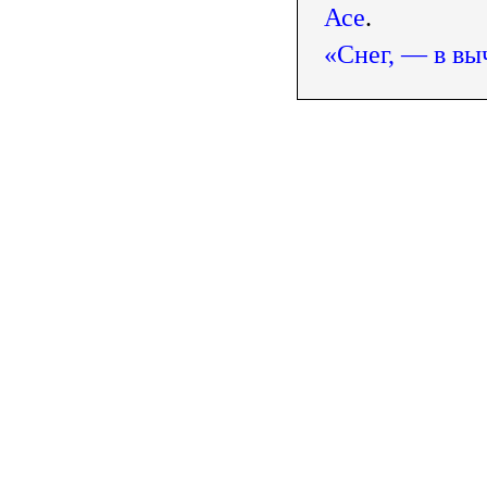
Асе
.
«Снег, — в вы