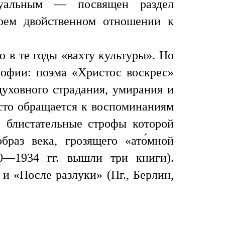
туальным — посвящен раздел
воем двойственном отношении к
 в те годы «вахту культуры». Но
софии: поэма «Христос воскрес»
духовного страдания, умирания и
асто обращается к воспоминаниям
, блистательные строфы которой
раз века, грозящего «ато́мной
—1934 гг. вышли три книги).
 и «После разлуки» (Пг., Берлин,