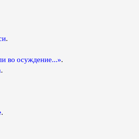
си
.
ли во осуждение...»
.
а
.
е
.