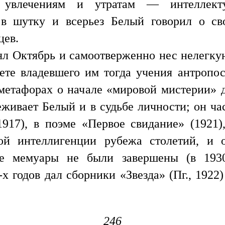
м увлечениям и утратам — интеллек
 в шутку и всерьез Белый говорил о с
цев.
л Октябрь и самоотверженно нес нелегкую
ете владевшего им тогда учения антропо
 метафорах о начале «мировой мистерии» 
еживает Белый и в судьбе личности; он ч
917), в поэме «Первое свидание» (1921)
ой интеллигенции рубежа столетий, и об
е мемуары не были завершены (в 1930
 годов дал сборники «Звезда» (Пг., 1922)
246