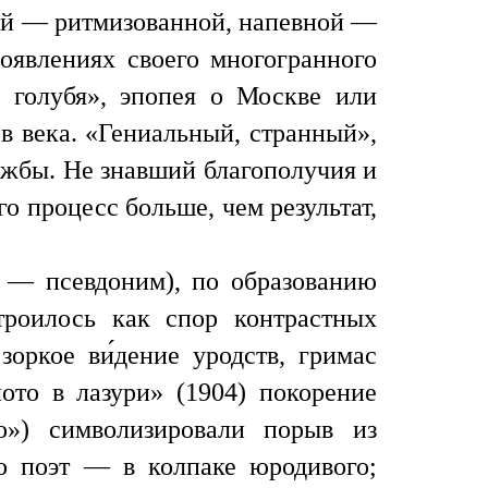
зой — ритмизованной, напевной —
оявлениях своего многогранного
о голубя», эпопея о Москве или
в века. «Гениальный, странный»,
ужбы. Не знавший благополучия и
о процесс больше, чем результат,
 — псевдоним), по образованию
троилось как спор контрастных
ркое ви́дение уродств, гримас
ото в лазури» (1904) покорение
о») символизировали порыв из
о поэт — в колпаке юродивого;