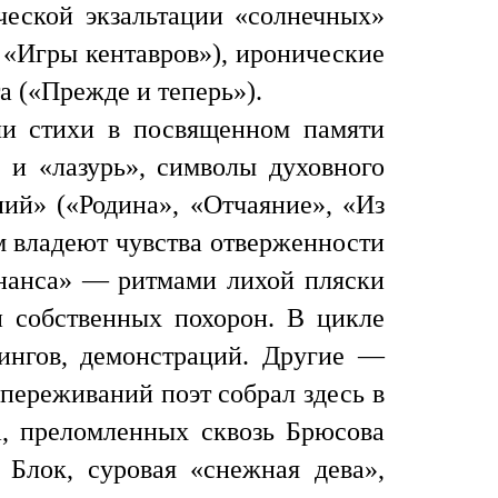
ческой экзальтации «солнечных»
 «Игры кентавров»), иронические
а («Прежде и теперь»).
или стихи в посвященном памяти
» и «лазурь», символы духовного
ний» («Родина», «Отчаяние», «Из
м владеют чувства отверженности
онанса» — ритмами лихой пляски
и собственных похорон. В цикле
ингов, демонстраций. Другие —
переживаний поэт собрал здесь в
а, преломленных сквозь Брюсова
Блок, суровая «снежная дева»,