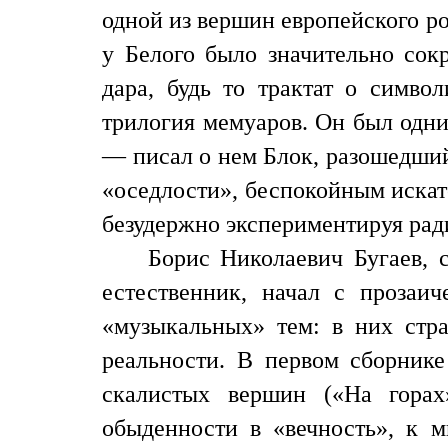
одной из вершин европейского р
у Белого было значительно сок
дара, будь то трактат о симво
трилогия мемуаров. Он был одни
— писал о нем Блок, разошедший
«оседлости», беспокойным искате
безудержно экспериментируя ради
Борис Николаевич Бугаев,
естественник, начал с прозаи
«музыкальных» тем: в них стр
реальности. В первом сборнике
скалистых вершин («На горах
обыденности в «вечность», к 