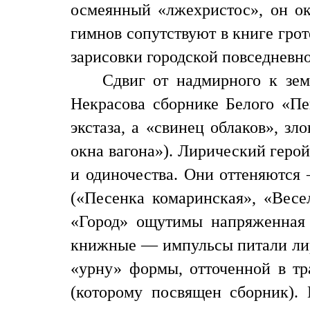
осмеянный «лжехристос», он ок
гимнов сопутствуют в книге гро
зарисовки городской повседневно
Сдвиг от надмирного к зем
Некрасова сборнике Белого «Пеп
экстаза, а «свинец облаков», з
окна вагона»). Лирический геро
и одиночества. Они оттеняются
(«Песенка комаринская», «Весе
«Город» ощутимы напряженная 
книжные — импульсы питали лири
«урну» формы, отточенной в тр
(которому посвящен сборник).