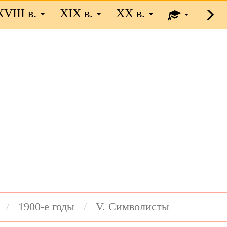
XVIII в.
XIX в.
XX в.
1900-е годы
V. Символисты