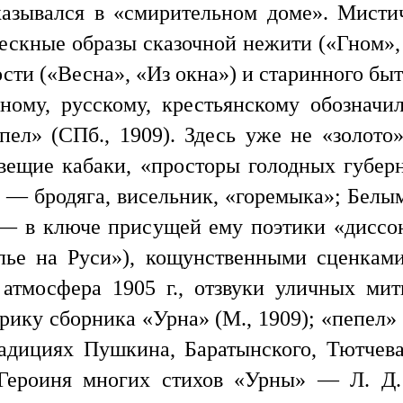
азывался в «смирительном доме». Мисти
тескные образы сказочной нежити («Гном»,
сти («Весна», «Из окна») и старинного быт
ному, русскому, крестьянскому обознач
ел» (СПб., 1909). Здесь уже не «золото
ловещие кабаки, «просторы голодных губер
й — бродяга, висельник, «горемыка»; Белы
 — в ключе присущей ему поэтики «дисс
лье на Руси»), кощунственными сценкам
атмосфера 1905 г., отзвуки уличных мит
ку сборника «Урна» (М., 1909); «пепел» 
адициях Пушкина, Баратынского, Тютчев
 Героиня многих стихов «Урны» — Л. Д. 