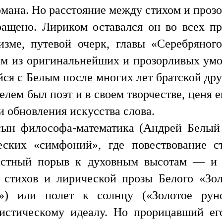
омана. Но расстояние между стихом и про
ращено. Лириком оставался он во всех пр
лизме, путевой очерк, главы «Серебряног
м из оригинальнейших и прозорливых умо
ся с Белым после многих лет братской др
лем был поэт и в своем творчестве, ценя ег
 обновления искусства слова.
 сын философа-математика (Андрей Белый
ческих «симфоний», где повествование с
астный порыв к духовным высотам — и зо
 стихов и лирической прозы Белого «Зол
») или полет к солнцу («Золотое рун
мистическому идеалу. Но прорицавший ег