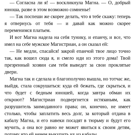
— Согласна ли я! — воскликнула Магна. — О, добрый
юноша, разве в этом возможно сомненье!
— Так поспеши же скорее делать, что я тебе скажу: теперь
я отвернусь от тебя — и давай как можно скорее
переменимся платьем.
И вот Магна надела на себя тунику, и епанчу, и все, что
имел на себе мужское Магистриан, а он сказал ей:
— Не медли, спасайся! закрой епанчой твое лицо точно
так, как вошел сюда я, и смело иди из этого дома! Твой
презренный хозяин сам тебя выведет за свои проклятые
двери.
Магна так и сделала и благополучно вышла, но тотчас же,
выйдя, стала сокрушаться: куда ей бежать, где скрыться, и
что будет с бедным юношей, когда завтра обман их
откроют? Магистриан подвергнется истязаньям, как
разрушитель заимодавного права; он, конечно, не имеет
столько, чтобы заплатить весь долг, за который отдана в
кабалу Магна, и его навеки посадят в тюрьму и будут его
мучить, а она все равно не может явиться к своим детям,
потому что ей нечем выкупить их из кабалы.