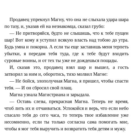
Продавец упрекнул Магну, что она не слыхала удара шара
по тазу, и, указав ей на незнакомца, сказал грубо:
— Не притворяйся, будто не слышишь, что к тебе пущен
шар! Вот кому я уступил всякую власть над тобою до утра.
Будь умна и покорна. А если ты еще заставишь меня терпеть
убытки, я передам тебя туда, где к тебе будут входить
суровые воины, и от тех ты уже не дождешься пощады.
И, сказав это, продавец взял шар и вышел, а гость
затворил за ним и, оборотись, тихо молвил Магне:
— Не бойся, злополучная Магна, я пришел, чтобы спасти
тебя. — И он сбросил свой плащ.
Магна узнала Магистриана и зарыдала.
— Оставь слезы, прекрасная Магна. Теперь не время,
чтоб лить их и отчаиваться. Успокойся и верь, что если небо
спасало тебя до сего часа, то теперь твое избавление уже
несомненно, если ты только согласна сама помогать мне,
чтобы я мог тебя выручить и возвратить тебя детям и мужу.