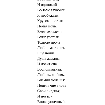
И одинокий
Во тьме глубокой
Я пробужден.
Кругом постели
Немая ночь.
Вмиг охладели,
Вмиг улетели
Толпою прочь
Любви мечтанья.
Еще полна
Душа желанья
И ловит сна
Воспоминанья.
Любовь, любовь,
Внемли моленья:
Пошли мне вновь
Свои виденья,
И поутру,
Вновь упоенный,