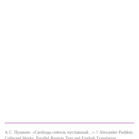
А.С. Пушкин. «Свободы сеятель пустынный...» // Alexander Pushkin.
Collected Works: Parallel Russian Text and English Translation.