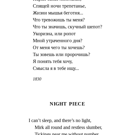
Спящей ночи трепетанье,
Жизни мышья беготня...
Что тревожишь ты меня?
Что ты значишь, скучный шепот?
Укоризна, или ропот
Мной утраченного дня?
От меня чего ты хочешь?
Ты зовешь или пророчишь?
Я понять тебя хочу,
Смысла я в тебе ищу...
1830
NIGHT PIECE
I can’t sleep, and there’s no light,
Mirk all round and restless slumber,
Tickings near me without number,