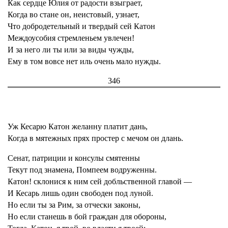
Как сердце Юлия от радости взыграет,
Когда во стане он, неистовый, узнает,
Что добродетельный и твердый сей Катон
Междоусобия стремленьем увлечен!
И за него ли ты или за виды чужды,
Ему в том вовсе нет иль очень мало нужды.
346
Уж Кесарю Катон желанну платит дань,
Когда в мятежных прях простер с мечом он длань.
Сенат, патриции и консулы смятенны
Текут под знамена, Помпеем водруженны.
Катон! склонися к ним сей добльственной главой —
И Кесарь лишь один свободен под луной.
Но если ты за Рим, за отчески законы,
Но если станешь в бой граждан для обороны,