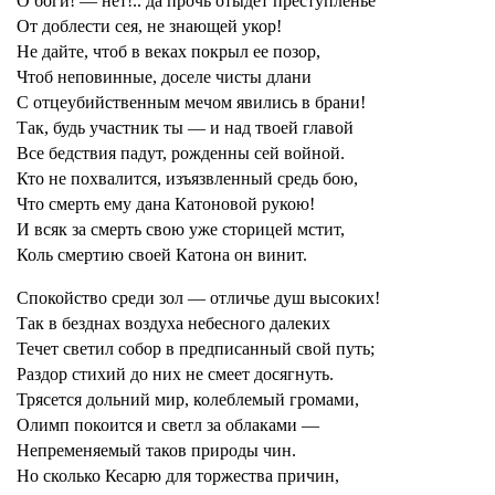
О боги! — нет!.. да прочь отыдет преступленье
От доблести сея, не знающей укор!
Не дайте, чтоб в веках покрыл ее позор,
Чтоб неповинные, доселе чисты длани
С отцеубийственным мечом явились в брани!
Так, будь участник ты — и над твоей главой
Все бедствия падут, рожденны сей войной.
Кто не похвалится, изъязвленный средь бою,
Что смерть ему дана Катоновой рукою!
И всяк за смерть свою уже сторицей мстит,
Коль смертию своей Катона он винит.
Спокойство среди зол — отличье душ высоких!
Так в безднах воздуха небесного далеких
Течет светил собор в предписанный свой путь;
Раздор стихий до них не смеет досягнуть.
Трясется дольний мир, колеблемый громами,
Олимп покоится и светл за облаками —
Непременяемый таков природы чин.
Но сколько Кесарю для торжества причин,