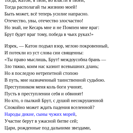
Тогда, Катон, я твой, во власти я твоей;
Тогда располагай ты жизнию моей!
Быть может, всё теперь усилие напрасно.
Отечество, увы, отечество злосчастно!
Но знай, не Кесарь мне и не Помпеи мне враг:
Брут будет враг тому, победа в чьих руках!»
Изрек, — Катон подъял взор, мглою покровенный,
И потекли из уст слова сии священны:
«Ты право мыслишь, Брут! междоусобна брань —
Зло тяжко, коим нас казнит всевышних длань;
Но я последую нетрепетной стопою
В путь, мне назначенный таинственной судьбою.
Преступником меня коль боги учинят,
Пусть в преступлении себя и обвинят!
Но кто, о пылкий Брут, с душой несокрушенной
Спокойно может ждать падения вселенной?
Народы дикие, сыны чужих морей
,
Участие берут в ужасной битве сей;
Цари, рожденные под дальними звездами,