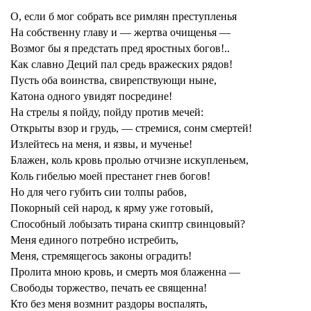
О, если б мог собрать все римлян преступленья
На собственну главу и — жертва очищенья —
Возмог бы я предстать пред яростных богов!..
Как славно Деций пал средь вражеских рядов!
Пусть оба воинства, свирепствующи ныне,
Катона одного увидят посредине!
На стрелы я пойду, пойду против мечей:
Открыты взор и грудь, — стремися, сонм смертей!
Излейтесь на меня, и язвы, и мученье!
Блажен, коль кровь пролью отчизне искупленьем,
Коль гибелью моей престанет гнев богов!
Но для чего губить сии толпы рабов,
Покорный сей народ, к ярму уже готовый,
Способный лобызать тирана скиптр свинцовый?
Меня единого потребно истребить,
Меня, стремящегось законы оградить!
Пролита мною кровь, и смерть моя блаженна —
Свободы торжество, печать ее священна!
Кто без меня возмнит раздоры воспалять,