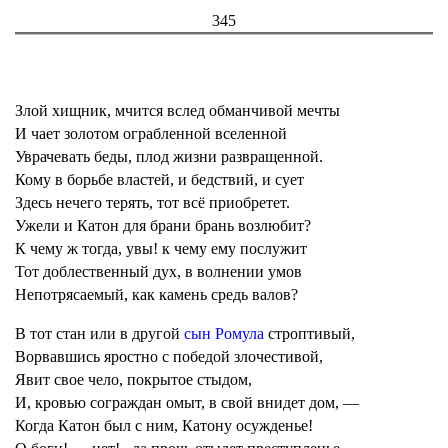
345
Злой хищник, мчится вслед обманчивой мечты
И чает золотом ограбленной вселенной
Уврачевать беды, плод жизни развращенной.
Кому в борьбе властей, и бедствий, и сует
Здесь нечего терять, тот всё приобретет.
Ужели и Катон для брани брань возлюбит?
К чему ж тогда, увы! к чему ему послужит
Тот доблественный дух, в волнении умов
Непотрясаемый, как камень средь валов?
В тот стан или в другой
сын Ромула
строптивый,
Ворвавшись яростно с победой злочестивой,
Явит свое чело, покрытое стыдом,
И, кровью сограждан омыт, в свой внидет дом, —
Когда Катон был с ним, Катону осужденье!