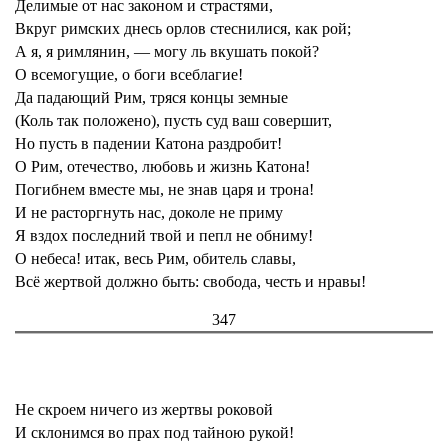
Делимые от нас законом и страстями,
Вкруг римских днесь орлов стеснилися, как рой;
А я, я римлянин, — могу ль вкушать покой?
О всемогущие, о боги всеблагие!
Да падающий Рим, тряся концы земные
(Коль так положено), пусть суд ваш совершит,
Но пусть в падении Катона раздробит!
О Рим, отечество, любовь и жизнь Катона!
Погибнем вместе мы, не знав царя и трона!
И не расторгнуть нас, доколе не приму
Я вздох последний твой и пепл не обниму!
О небеса! итак, весь Рим, обитель славы,
Всё жертвой должно быть: свобода, честь и нравы!
347
Не скроем ничего из жертвы роковой
И склонимся во прах под тайною рукой!