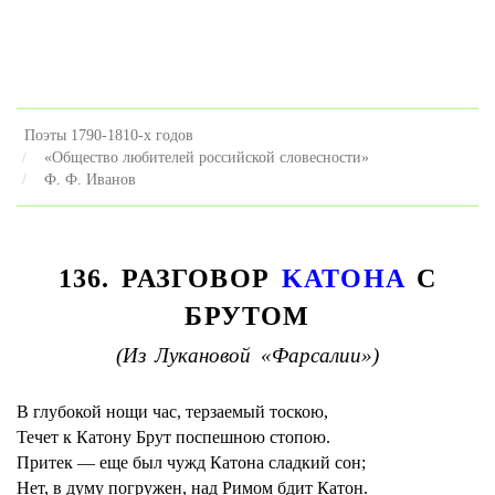
Поэты 1790-1810-х годов
«Общество любителей российской словесности»
Ф. Ф. Иванов
136. РАЗГОВОР
KATОHA
С
БРУТОМ
(Из Лукановой «Фарсалии»)
В глубокой нощи час, терзаемый тоскою,
Течет к Катону Брут поспешною стопою.
Притек — еще был чужд Катона сладкий сон;
Нет, в думу погружен, над Римом бдит Катон.