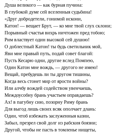
Душа великого — как бурная пучина:
В глубокой думе сей вселенныя судьбина!
«Друг добродетели, гонимой искони,
Катон! — вещает Брут, — ко мне твой слух склони;
Порывный счастья вихрь ничтожен пред тобою;
Рим властвует один высокой сей душою!
О доблестный Катон! ты будь светильник мой,
Яви мне правый путь, подай совет благой:
Пусть Кесарю одни, другие вслед Помпею,
Один Катон мне вождь, — другого не имею!
Вещай, пребудешь ли ты другом тишины,
Когда весь стонет мир от ярости войны?
Или алчбу вождей содейством увенчаешь,
Междоусобну брань участьем оправдаешь?
Ах! в пагубну сию, позорну Риму брань
Для выгод лишь своих всяк ополчает длань:
Один, чтоб избежать заслуженныя казни,
Забыл, презрел свой долг из рабския боязни;
Другой, чтобы не пасть в томленье нищеты,