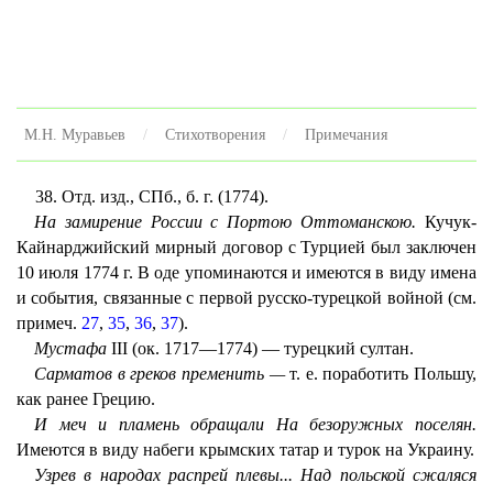
М.Н. Муравьев
Стихотворения
Примечания
38. Отд. изд., СПб., б. г. (1774).
На замирение России с Портою Оттоманскою.
Кучук-
Кайнарджийский мирный договор с Турцией был заключен
10 июля 1774 г. В оде упоминаются и имеются в виду имена
и события, связанные с первой русско-турецкой войной (см.
примеч.
27
,
35
,
36
,
37
).
Мустафа
III (ок. 1717—1774) — турецкий султан.
Сарматов в греков пременить —
т. е. поработить Польшу,
как ранее Грецию.
И меч и пламень обращали На безоружных поселян.
Имеются в виду набеги крымских татар и турок на Украину.
Узрев в народах распрей плевы... Над польской сжаляся